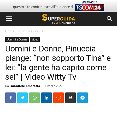
Home
Uomini e Donne
Uomini e Donne
Video
Uomini e Donne, Pinuccia
piange: “non sopporto Tina” e
lei: “la gente ha capito come
sei” | Video Witty Tv
Da
Emanuele Ambrosio
-
3 Marzo 2022