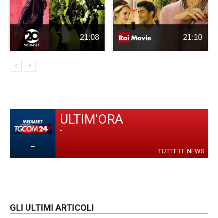
21:08
21:10
ULTIM'ORA
-
-
TUTTE LE NEWS
GLI ULTIMI ARTICOLI