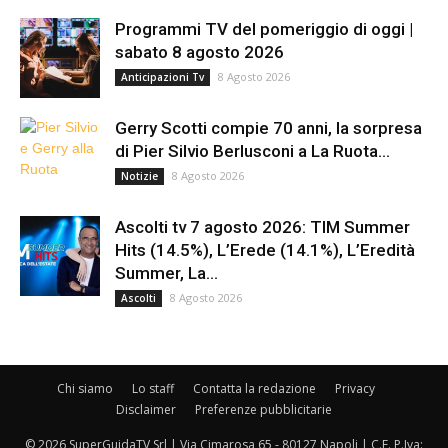
Programmi TV del pomeriggio di oggi |
sabato 8 agosto 2026
8 Agosto 2026
Anticipazioni Tv
Gerry Scotti compie 70 anni, la sorpresa
di Pier Silvio Berlusconi a La Ruota...
8 Agosto 2026
Notizie
Ascolti tv 7 agosto 2026: TIM Summer
Hits (14.5%), L’Erede (14.1%), L’Eredità
Summer, La...
8 Agosto 2026
Ascolti
Chi siamo
Lo staff
Contatta la redazione
Privacy
Disclaimer
Preferenze pubblicitarie
© 2026 SuperGuidaTV Srl | Via Cimarosa 65 - 80127 Napoli | C.F. P.Iva: