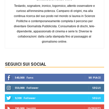
Testardo, sognatore, ironico, logorroico, attento osservatore e
curioso all'ennesima potenza. Campano di origini, ma alla
continua ricerca del suo posto nel mondo si laurea in Scienze
Politiche e contemporaneamente completa il percorso per
diventare Giornalista Pubblicista. Consumatore di dischi, tele-
dipendente, appassionato di cinema e serie tv. Diverse le
collaborazioni: dalla carta stampata fino al passaggio al
giornalismo online.
SEGUICI SUI SOCIAL
540,000
Fans
MI PIACE
550,000
Follower
SEGUI
9,300
Follower
SEGUI
290,000
Iscritti
ISCRIVITI