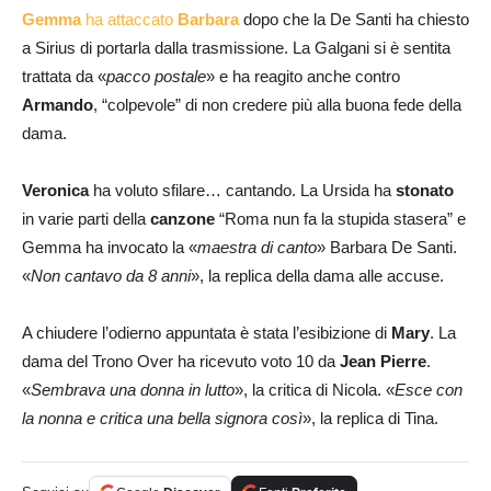
Gemma
ha attaccato
Barbara
dopo che la De Santi ha chiesto
a Sirius di portarla dalla trasmissione. La Galgani si è sentita
trattata da «
pacco postale
» e ha reagito anche contro
Armando
, “colpevole” di non credere più alla buona fede della
dama.
Veronica
ha voluto sfilare… cantando. La Ursida ha
stonato
in varie parti della
canzone
“Roma nun fa la stupida stasera” e
Gemma ha invocato la «
maestra di canto
» Barbara De Santi.
«
Non cantavo da 8 anni
», la replica della dama alle accuse.
A chiudere l’odierno appuntata è stata l’esibizione di
Mary
. La
dama del Trono Over ha ricevuto voto 10 da
Jean Pierre
.
«
Sembrava una donna in lutto
», la critica di Nicola. «
Esce con
la nonna e critica una bella signora così
», la replica di Tina.