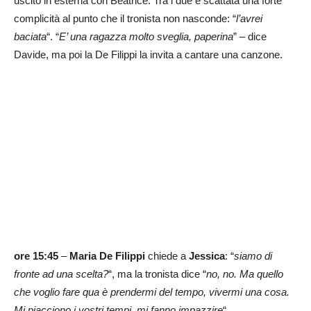
uscito in esterna con Beatrice. Tra i due è scattata una forte
complicità al punto che il tronista non nasconde: “
l’avrei
baciata
“. “
E’ una ragazza molto sveglia, paperina
” – dice
Davide, ma poi la De Filippi la invita a cantare una canzone.
ore 15:45
–
Maria De Filippi
chiede a
Jessica
: “
siamo di
fronte ad una scelta?
“, ma la tronista dice “
no, no. Ma quello
che voglio fare qua è prendermi del tempo, vivermi una cosa.
Mi piacciono i vostri tempi, mi fanno impazzire
“.