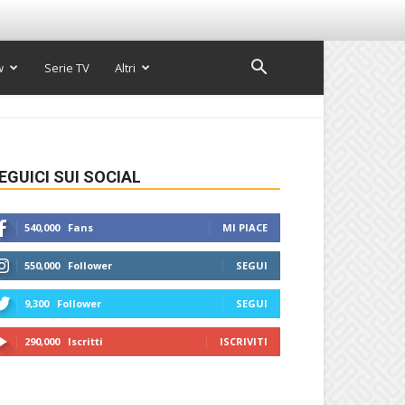
w
Serie TV
Altri
EGUICI SUI SOCIAL
540,000
Fans
MI PIACE
550,000
Follower
SEGUI
9,300
Follower
SEGUI
290,000
Iscritti
ISCRIVITI