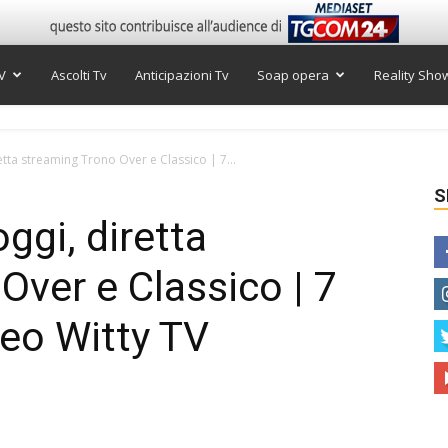
V
Ascolti Tv
Anticipazioni Tv
Soap opera
Reality Sho
tta streaming Trono Over e Classico | 7...
S
ggi, diretta
Over e Classico | 7
eo Witty TV