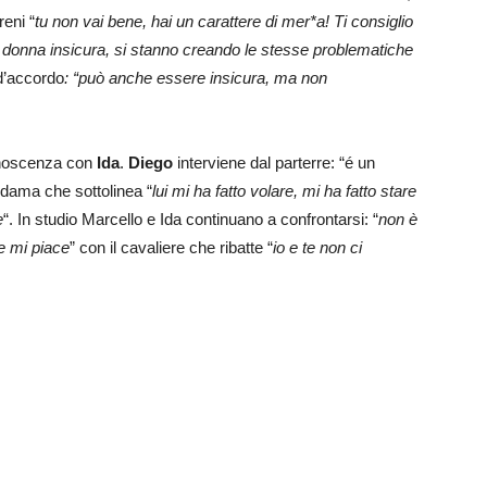
eni “
tu non vai bene, hai un carattere di mer*a! Ti consiglio
a donna insicura, si stanno creando le stesse problematiche
d’accordo
: “può anche essere insicura, ma non
onoscenza con
Ida
.
Diego
interviene dal parterre: “é un
 dama che sottolinea “
lui mi ha fatto volare, mi ha fatto stare
e
“. In studio Marcello e Ida continuano a confrontarsi: “
non è
e mi piace
” con il cavaliere che ribatte “
io e te non ci