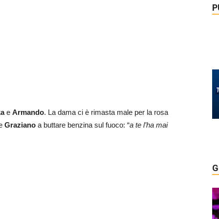
P
ka
e
Armando
. La dama ci è rimasta male per la rosa
he
Graziano
a buttare benzina sul fuoco: “
a te l’ha mai
G