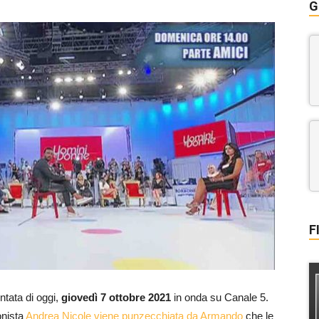
G
F
untata di oggi,
giovedì 7 ottobre
2021
in onda su Canale 5.
onista
Andrea Nicole viene punzecchiata da Armando
che le