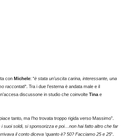
ita con
Michele
: “
è stata un’uscita carina, interessante, una
mo raccontati
“. Tra i due l’esterna è andata male e il
e un’accesa discussone in studio che coinvolte
Tina
e
 piace tanto, ma l’ho trovata troppo rigida verso Massimo”.
 i suoi soldi, si sponsorizza e poi…non hai fatto altro che far
rrivava il conto diceva ‘quanto è? 50? Facciamo 25 e 25
“.