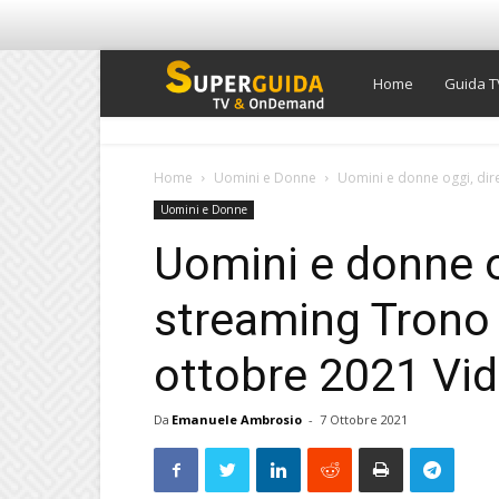
Super
Home
Guida T
Guida
Home
Uomini e Donne
Uomini e donne oggi, dire
Uomini e Donne
TV
Uomini e donne o
streaming Trono 
ottobre 2021 Vid
Da
Emanuele Ambrosio
-
7 Ottobre 2021