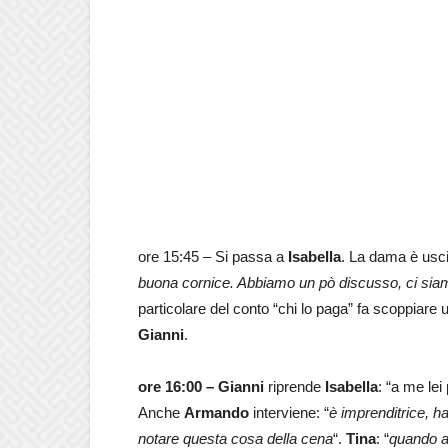
ore 15:45 – Si passa a
Isabella
. La dama è usc
buona cornice. Abbiamo un pò discusso, ci sia
particolare del conto “chi lo paga” fa scoppiar
Gianni
.
ore 16:00 –
Gianni
riprende
Isabella
: “a me lei
Anche
Armando
interviene: “
è imprenditrice, ha
notare questa cosa della cena
“.
Tina
: “
quando a