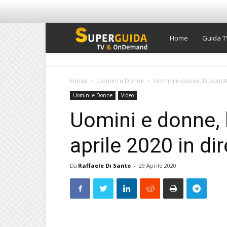
Super
Home
Guida T
Guida
Home
Uomini e Donne
Uomini e donne, la puntata
Uomini e Donne
Video
TV
Uomini e donne, 
aprile 2020 in dir
Da
Raffaele Di Santo
-
29 Aprile 2020