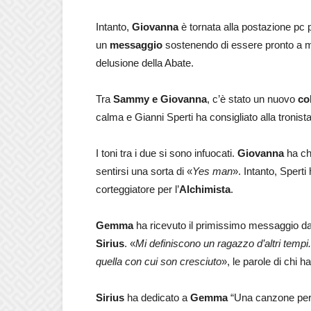
Intanto,
Giovanna
è tornata alla postazione pc 
un
messaggio
sostenendo di essere pronto a me
delusione della Abate.
Tra
Sammy e Giovanna
, c’è stato un nuovo
co
calma e Gianni Sperti ha consigliato alla tronista
I toni tra i due si sono infuocati.
Giovanna
ha ch
sentirsi una sorta di «
Yes man
». Intanto, Spert
corteggiatore per l’
Alchimista
.
Gemma
ha ricevuto il primissimo messaggio d
Sirius
. «
Mi definiscono un ragazzo d’altri tempi
quella con cui son cresciuto
», le parole di chi ha
Sirius
ha dedicato a
Gemma
“Una canzone per 