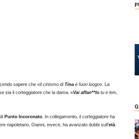
P
acendo sapere che «
il cinismo di
Tina
è fuori luogo
». La
e sia il corteggiatore che la dama. «
Vai affan**lo
tu e lei
»,
G
di
Punto Incoronato
. In collegamento, il corteggiatore ha
ere napoletano. Gianni, invece, ha avanzato dubbi sull’
età