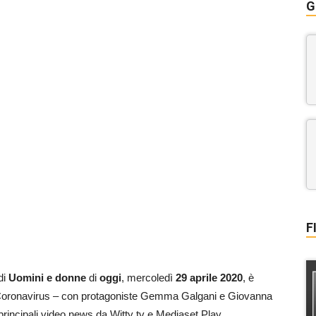
G
F
di
Uomini e donne
di
oggi
, mercoledì
29 aprile 2020
, è
di Coronavirus – con protagoniste Gemma Galgani e Giovanna
e principali video news da Witty tv e Mediaset Play.