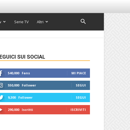
w
Serie TV
Altri
EGUICI SUI SOCIAL
540,000
Fans
MI PIACE
550,000
Follower
SEGUI
9,300
Follower
SEGUI
290,000
Iscritti
ISCRIVITI