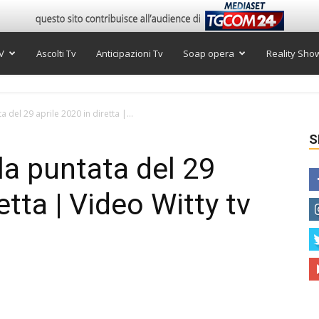
V
Ascolti Tv
Anticipazioni Tv
Soap opera
Reality Sho
 del 29 aprile 2020 in diretta |...
S
la puntata del 29
etta | Video Witty tv