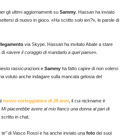
per gli ultimi aggiornamenti su
Sammy
. Hassan ha inviato
ttersi di nuovo in gioco. «
Ha scritto solo ieri?
», le parole di
llegamento
via Skype. Hassan ha invitato Abate a stare
 di «
avere il coraggio di mandarlo a quel paese
».
iesto rassicurazioni e
Sammy
ha fatto capire di non volersi
i ha voluto anche indagare sulla mancata gelosia del
al
nuovo corteggiatore di 26 anni
, il cui nickname è
. Mi piacerebbe avere al mio fianco una donna al pari di
 scritto in chat.
te” di Vasco Rossi e ha anche inviato una
foto
dei suoi