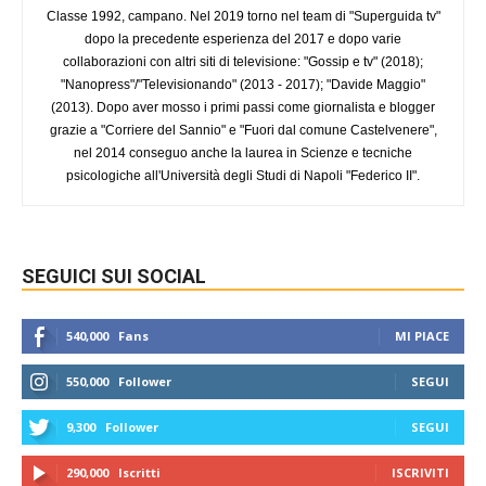
Classe 1992, campano. Nel 2019 torno nel team di "Superguida tv"
dopo la precedente esperienza del 2017 e dopo varie
collaborazioni con altri siti di televisione: "Gossip e tv" (2018);
"Nanopress"/"Televisionando" (2013 - 2017); "Davide Maggio"
(2013). Dopo aver mosso i primi passi come giornalista e blogger
grazie a "Corriere del Sannio" e "Fuori dal comune Castelvenere",
nel 2014 conseguo anche la laurea in Scienze e tecniche
psicologiche all'Università degli Studi di Napoli "Federico II".
SEGUICI SUI SOCIAL
540,000
Fans
MI PIACE
550,000
Follower
SEGUI
9,300
Follower
SEGUI
290,000
Iscritti
ISCRIVITI