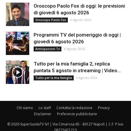
Oroscopo Paolo Fox di oggi: le previsioni
di giovedì 6 agosto 2026
6 Agosto 2026
Oroscopo Paolo Fox
Programmi TV del pomeriggio di oggi |
giovedì 6 agosto 2026
6 Agosto 2026
Anticipazioni Tv
Tutto per la mia famiglia 2, replica
puntata 5 agosto in streaming | Video...
5 Agosto 2026
Tutto per la mia famiglia
Chi siamo
Lo staff
Contatta la redazione
Privacy
Disclaimer
Preferenze pubblicitarie
© 2026 SuperGuidaTV Srl | Via Cimarosa 65 - 80127 Napoli | C.F. P.Iva:
08723421213