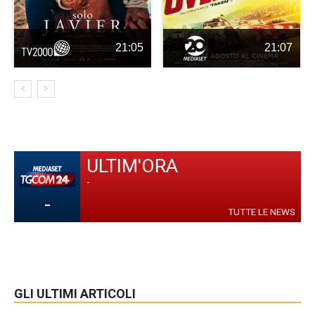
21:05
21:07
ULTIM'ORA
-
-
TUTTE LE NEWS
GLI ULTIMI ARTICOLI