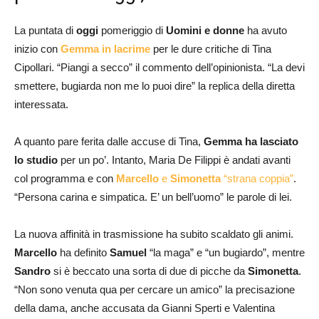
La puntata di
oggi
pomeriggio di
Uomini e donne
ha avuto
inizio con
Gemma in lacrime
per le dure critiche di Tina
Cipollari. “Piangi a secco” il commento dell’opinionista. “La devi
smettere, bugiarda non me lo puoi dire” la replica della diretta
interessata.
A quanto pare ferita dalle accuse di Tina,
Gemma ha lasciato
lo studio
per un po’. Intanto, Maria De Filippi è andati avanti
col programma e con
Marcello
e
Simonetta
“strana coppia”
.
“Persona carina e simpatica. E’ un bell’uomo” le parole di lei.
La nuova affinità in trasmissione ha subito scaldato gli animi.
Marcello
ha definito
Samuel
“la maga” e “un bugiardo”, mentre
Sandro
si è beccato una sorta di due di picche da
Simonetta
.
“Non sono venuta qua per cercare un amico” la precisazione
della dama, anche accusata da Gianni Sperti e Valentina