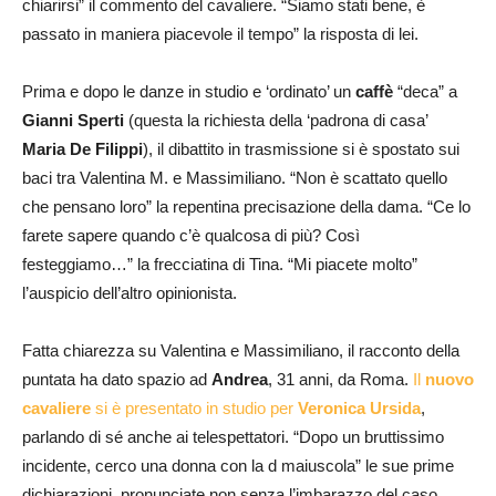
chiarirsi” il commento del cavaliere. “Siamo stati bene, è
passato in maniera piacevole il tempo” la risposta di lei.
Prima e dopo le danze in studio e ‘ordinato’ un
caffè
“deca” a
Gianni Sperti
(questa la richiesta della ‘padrona di casa’
Maria De Filippi
), il dibattito in trasmissione si è spostato sui
baci tra Valentina M. e Massimiliano. “Non è scattato quello
che pensano loro” la repentina precisazione della dama. “Ce lo
farete sapere quando c’è qualcosa di più? Così
festeggiamo…” la frecciatina di Tina. “Mi piacete molto”
l’auspicio dell’altro opinionista.
Fatta chiarezza su Valentina e Massimiliano, il racconto della
puntata ha dato spazio ad
Andrea
, 31 anni, da Roma.
Il
nuovo
cavaliere
si è presentato in studio per
Veronica Ursida
,
parlando di sé anche ai telespettatori. “Dopo un bruttissimo
incidente, cerco una donna con la d maiuscola” le sue prime
dichiarazioni, pronunciate non senza l’imbarazzo del caso.