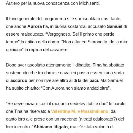
Autiero per la nuova conoscenza con Michisanti.
Il tono generale del programma si è surriscaldato così tanto,
che anche
Aurora
ha, in buona sostanza, accusato
Samuel
di
essere maleducato. “Vergognoso. Sei il primo che perde
tempo” la critica della dama. “Non attacco Simonetta, do la mia
opinione” la replica del cavaliere.
Dopo aver ascoltato attentamente il dibattito,
Tina
ha sbottato
sostenendo che tra dame e cavalieri possa esserci una sorta
di
accordo
per non rivelare altro al di là dei
baci
. Ma Samuel
ha subito chiarito: “Con Aurora non siamo andati oltre”.
“Se deve iniziare così il racconto sedetevi tutti e due” le parole
che Tina ha riservato a
Valentina M
. e
Massimiliano
, dal
canto loro alle prese con un racconto (a tratti edulcorato?) del
loro incontro. “
Abbiamo litigato
, ma c’è stata volontà di