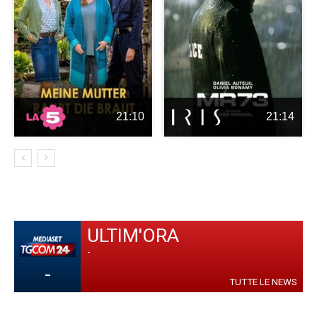
21:10
21:14
ULTIM'ORA
-
-
TUTTE LE NEWS