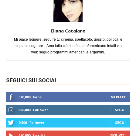
Eliana Catalano
Mi piace leggere, seguire tv, cinema, spettacolo, gossip, politica, e
mi piace sognare... Amo tutto ciò che è latino/americano infatti via
web seguo programmi americani e argentini.
SEGUICI SUI SOCIAL
540,000
Fans
MI PIACE
550,000
Follower
SEGUI
9,300
Follower
SEGUI
290,000
Iscritti
ISCRIVITI