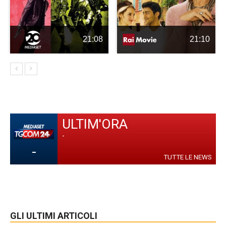
21:08
21:10
ULTIM'ORA
-
-
TUTTE LE NEWS
GLI ULTIMI ARTICOLI