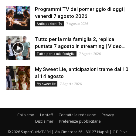
Programmi TV del pomeriggio di oggi |
venerdì 7 agosto 2026
7 Agosto 2026
Anticipazioni Tv
Tutto per la mia famiglia 2, replica
puntata 7 agosto in streaming | Video...
7 Agosto 2026
Tutto per la mia famiglia
My Sweet Lie, anticipazioni trame dal 10
al 14 agosto
7 Agosto 2026
My sweet lie
Chi siamo
Lo staff
Contatta la redazione
Privacy
Disclaimer
Preferenze pubblicitarie
© 2026 SuperGuidaTV Srl | Via Cimarosa 65 - 80127 Napoli | C.F. P.Iva: