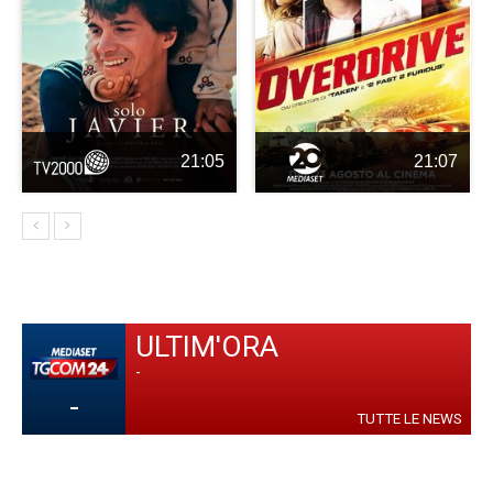
21:05
21:07
ULTIM'ORA
-
-
TUTTE LE NEWS