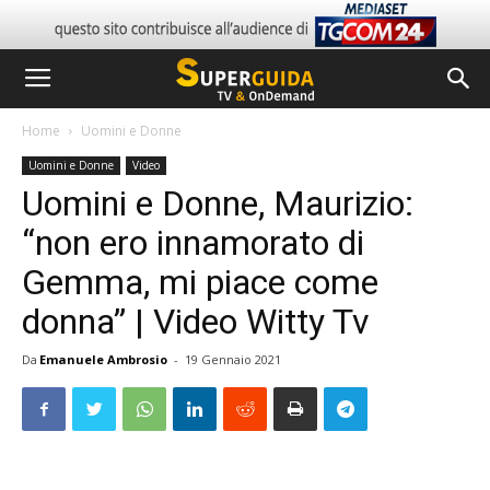
Home
Uomini e Donne
Uomini e Donne
Video
Uomini e Donne, Maurizio:
“non ero innamorato di
Gemma, mi piace come
donna” | Video Witty Tv
Da
Emanuele Ambrosio
-
19 Gennaio 2021