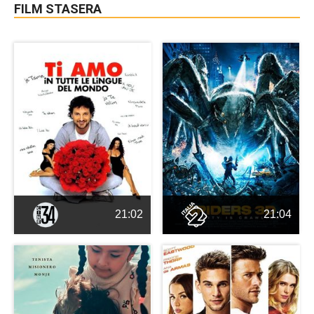
FILM STASERA
21:02
21:04