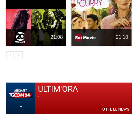
21:08
21:10
ULTIM'ORA
-
-
TUTTE LE NEWS