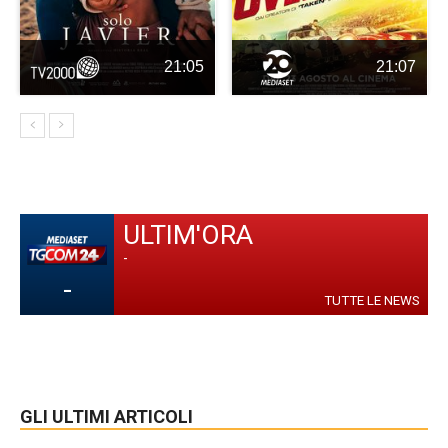
21:05
21:07
ULTIM'ORA
-
-
TUTTE LE NEWS
GLI ULTIMI ARTICOLI