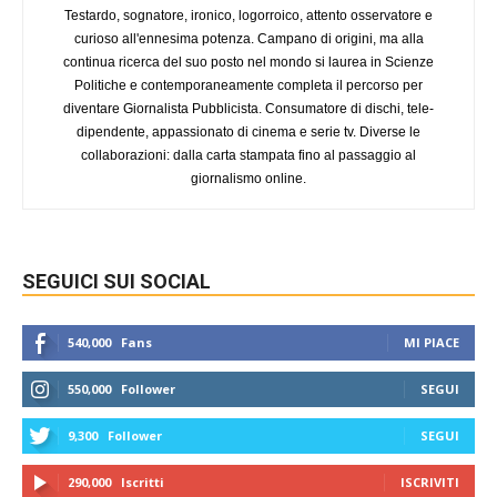
Testardo, sognatore, ironico, logorroico, attento osservatore e
curioso all'ennesima potenza. Campano di origini, ma alla
continua ricerca del suo posto nel mondo si laurea in Scienze
Politiche e contemporaneamente completa il percorso per
diventare Giornalista Pubblicista. Consumatore di dischi, tele-
dipendente, appassionato di cinema e serie tv. Diverse le
collaborazioni: dalla carta stampata fino al passaggio al
giornalismo online.
SEGUICI SUI SOCIAL
540,000
Fans
MI PIACE
550,000
Follower
SEGUI
9,300
Follower
SEGUI
290,000
Iscritti
ISCRIVITI