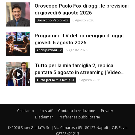
Oroscopo Paolo Fox di oggi: le previsioni
di giovedì 6 agosto 2026
6 Agosto 2026
Oroscopo Paolo Fox
Programmi TV del pomeriggio di oggi |
giovedì 6 agosto 2026
6 Agosto 2026
Anticipazioni Tv
Tutto per la mia famiglia 2, replica
puntata 5 agosto in streaming | Video...
5 Agosto 2026
Tutto per la mia famiglia
Chi siamo
Lo staff
Contatta la redazione
Privacy
Disclaimer
Preferenze pubblicitarie
© 2026 SuperGuidaTV Srl | Via Cimarosa 65 - 80127 Napoli | C.F. P.Iva:
08723421213