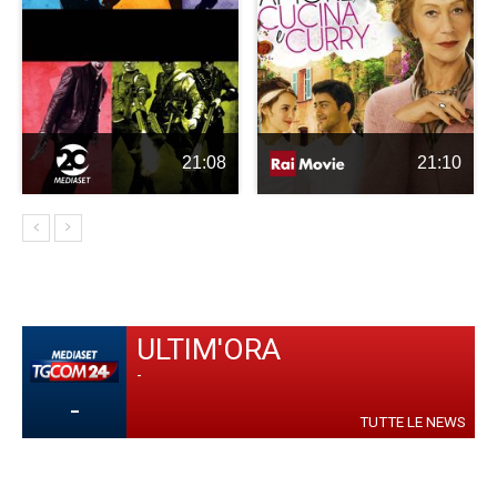
21:08
21:10
ULTIM'ORA
-
-
TUTTE LE NEWS