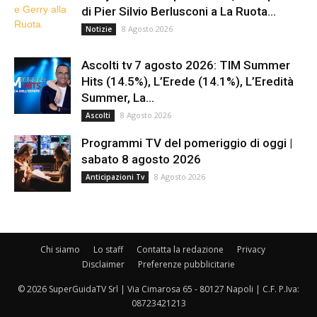
di Pier Silvio Berlusconi a La Ruota...
8 Agosto 2026
Notizie
Ascolti tv 7 agosto 2026: TIM Summer
Hits (14.5%), L’Erede (14.1%), L’Eredità
Summer, La...
8 Agosto 2026
Ascolti
Programmi TV del pomeriggio di oggi |
sabato 8 agosto 2026
8 Agosto 2026
Anticipazioni Tv
Chi siamo
Lo staff
Contatta la redazione
Privacy
Disclaimer
Preferenze pubblicitarie
© 2026 SuperGuidaTV Srl | Via Cimarosa 65 - 80127 Napoli | C.F. P.Iva:
08723421213