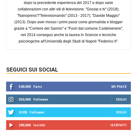
dopo la precedente esperienza del 2017 e dopo varie
collaborazioni con altri siti di televisione: "Gossip e tv" (2018);
"Nanopress"/"Televisionando" (2013 - 2017); "Davide Maggio"
(2013). Dopo aver mosso i primi passi come giornalista e blogger
grazie a "Corriere del Sannio" e "Fuori dal comune Castelvenere",
nel 2014 conseguo anche la laurea in Scienze e tecniche
psicologiche all'Università degli Studi di Napoli "Federico II".
SEGUICI SUI SOCIAL
540,000
Fans
MI PIACE
550,000
Follower
SEGUI
9,300
Follower
SEGUI
290,000
Iscritti
ISCRIVITI