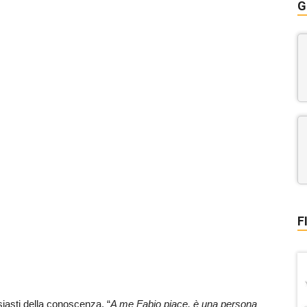
G
F
iasti della conoscenza. “
A me Fabio piace, è una persona