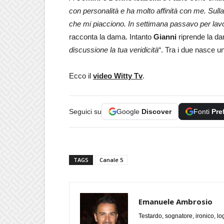
con personalità e ha molto affinità con me. Sulla
che mi piacciono. In settimana passavo per lavor
racconta la dama. Intanto
Gianni
riprende la da
discussione la tua veridicità
“. Tra i due nasce 
Ecco il
video Witty Tv
.
Seguici su
Google
Discover
Fonti
Pre
TAGS
Canale 5
Emanuele Ambrosio
Testardo, sognatore, ironico, l