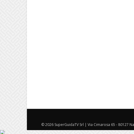
© 2026 SuperGuidaTV Srl | Via Cimarosa 65 - 80127 Nap