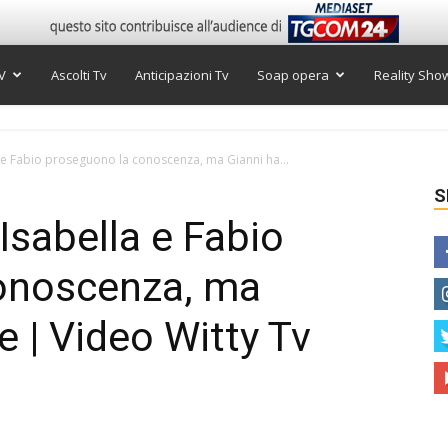
V
Ascolti Tv
Anticipazioni Tv
Soap opera
Reality Sho
 e Fabio proseguono la conoscenza, ma Gianni ha...
S
Isabella e Fabio
onoscenza, ma
re | Video Witty Tv