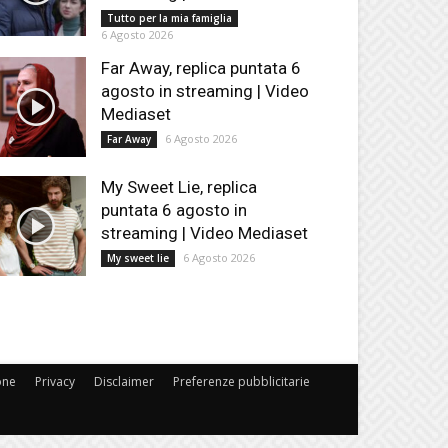
Tutto per la mia famiglia
6 Agosto 2026
Far Away, replica puntata 6
agosto in streaming | Video
Mediaset
6 Agosto 2026
Far Away
My Sweet Lie, replica
puntata 6 agosto in
streaming | Video Mediaset
6 Agosto 2026
My sweet lie
one
Privacy
Disclaimer
Preferenze pubblicitarie