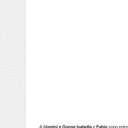
A
Uomini e Donne
Isabella
e
Fabio
sono entus