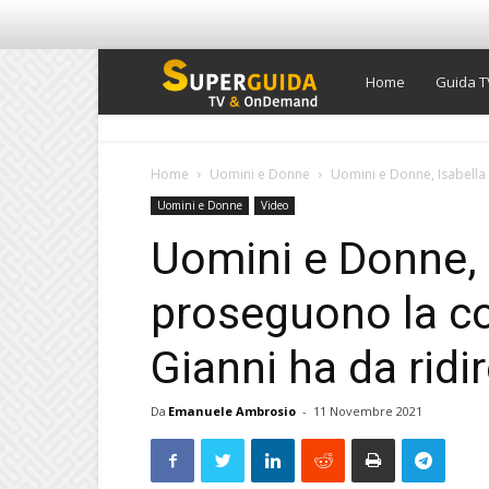
Super
Home
Guida T
Guida
Home
Uomini e Donne
Uomini e Donne, Isabella
Uomini e Donne
Video
TV
Uomini e Donne, 
proseguono la c
Gianni ha da ridi
Da
Emanuele Ambrosio
-
11 Novembre 2021