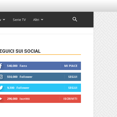
w
Serie TV
Altri
EGUICI SUI SOCIAL
540,000
Fans
MI PIACE
550,000
Follower
SEGUI
9,300
Follower
SEGUI
290,000
Iscritti
ISCRIVITI