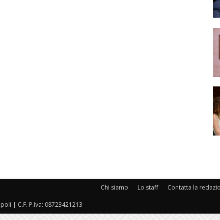
Chi siamo
Lo staff
Contatta la redazi
oli | C.F. P.Iva: 08723421213