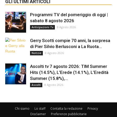
GLI ULTIMI ARTICOLI
Programmi TV del pomeriggio di oggi |
sabato 8 agosto 2026
8 Agosto 2026
Anticipazioni Tv
Gerry Scotti compie 70 anni, la sorpresa
di Pier Silvio Berlusconi a La Ruota...
8 Agosto 2026
Notizie
Ascolti tv 7 agosto 2026: TIM Summer
Hits (14.5%), L’Erede (14.1%), L’Eredità
Summer (15.8%),...
8 Agosto 2026
Ascolti
Chi siamo
Lo staff
Contatta la redazione
Privacy
Disclaimer
Preferenze pubblicitarie