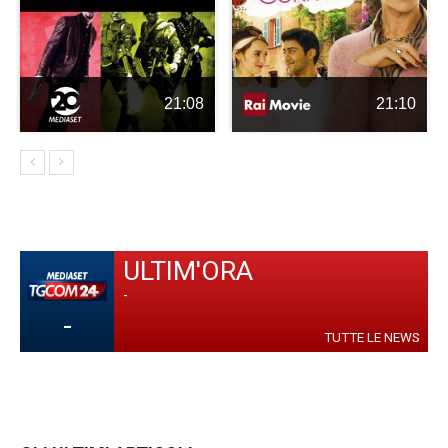
21:08
21:10
ULTIM'ORA
-
-
TUTTE LE NEWS