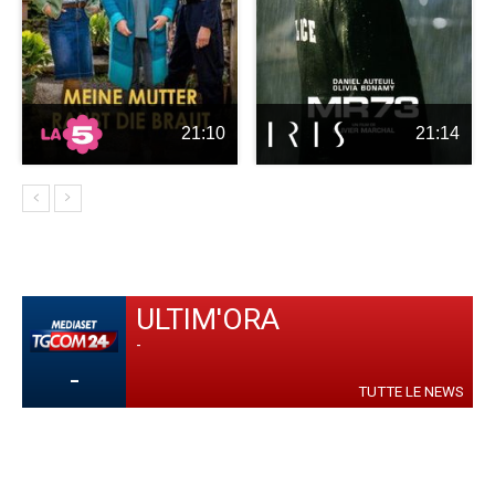
21:10
21:14
ULTIM'ORA
-
-
TUTTE LE NEWS