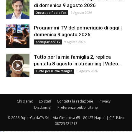
di domenica 9 agosto 2026
9 Agosto 2026
Oroscopo Paolo Fox
Programmi TV del pomeriggio di oggi |
domenica 9 agosto 2026
9 Agosto 2026
Anticipazioni Tv
Tutto per la mia famiglia 2, replica
puntata 8 agosto in streaming | Video...
8 Agosto 2026
Tutto per la mia famiglia
Chi siamo
Lo staff
Contatta la redazione
Privacy
Disclaimer
Preferenze pubblicitarie
© 2026 SuperGuidaTV Srl | Via Cimarosa 65 - 80127 Napoli | C.F. P.Iva:
08723421213