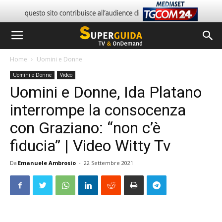
Home
Uomini e Donne
Uomini e Donne
Video
Uomini e Donne, Ida Platano
interrompe la consocenza
con Graziano: “non c’è
fiducia” | Video Witty Tv
Da
Emanuele Ambrosio
-
22 Settembre 2021