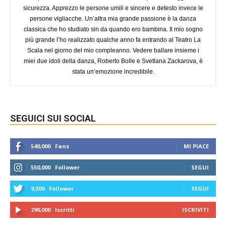
sicurezza. Apprezzo le persone umili e sincere e detesto invece le
persone vigliacche. Un’altra mia grande passione è la danza
classica che ho studiato sin da quando ero bambina. Il mio sogno
più grande l’ho realizzato qualche anno fa entrando al Teatro La
Scala nel giorno del mio compleanno. Vedere ballare insieme i
miei due idoli della danza, Roberto Bolle e Svetlana Zackarova, è
stata un’emozione incredibile.
SEGUICI SUI SOCIAL
540,000
Fans
MI PIACE
550,000
Follower
SEGUI
9,300
Follower
SEGUI
290,000
Iscritti
ISCRIVITI