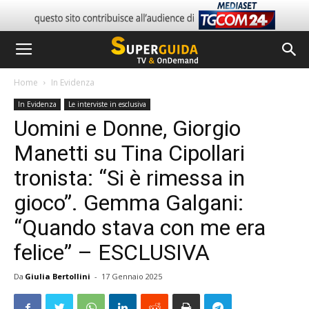
Home
In Evidenza
In Evidenza
Le interviste in esclusiva
Uomini e Donne, Giorgio
Manetti su Tina Cipollari
tronista: “Si è rimessa in
gioco”. Gemma Galgani:
“Quando stava con me era
felice” – ESCLUSIVA
Da
Giulia Bertollini
-
17 Gennaio 2025