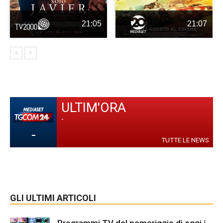
21:05
21:07
ULTIM'ORA
-
-
TUTTE LE NEWS
GLI ULTIMI ARTICOLI