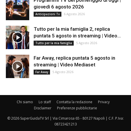
Programmi TV del pomeriggio di oggi |
giovedì 6 agosto 2026
6 Agosto 2026
Anticipazioni Tv
Tutto per la mia famiglia 2, replica
puntata 5 agosto in streaming | Video...
5 Agosto 2026
Tutto per la mia famiglia
Far Away, replica puntata 5 agosto in
streaming | Video Mediaset
5 Agosto 2026
Far Away
Chi siamo
Lo staff
Contatta la redazione
Privacy
Disclaimer
Preferenze pubblicitarie
© 2026 SuperGuidaTV Srl | Via Cimarosa 65 - 80127 Napoli | C.F. P.Iva:
08723421213