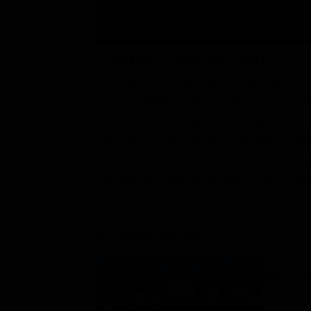
Classifiche
Migliori film
Trama Quasi orfano
Migliori Serie TV
Valentino e Costanza hanno dato vita ad 
design. Valentino, rimasto orfano fin dall'i
storia drammatica: peccato che questa sia i
rapporto con i suoi genitori per poter sosten
di origini pugliesi, è assai numerosa e po
concomitanza del compleanno della madre, il
inizio ad una serie di situazioni equivoche.
Scheda del film
Regia: Um