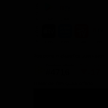
NOLEGGIA
2.99€
2.99€
ACQUISTA
9.99€
9.99€
11.99€
7.99€
Posizione in classifica Justwatch
Posizione attuale
Posizioni perse
#4716
-17
Trailer del film Quasi orfano