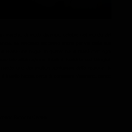
un marchio di moda divenuto celebre nel mondo del
nfanzia, ha suscitato successo anche per via della sua
n realtà una bugia, in quanto ha in realtà rotto ogni
ere tale affermazione. Infatti in realtà la sua famiglia,
ssiede uno dei migliori agriturismi della regione. In
 fratello Nicola cerca di contattare Valentino, dando
berto Riccioni Carteni