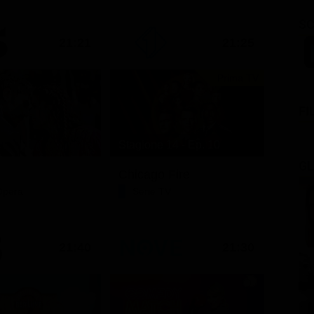
SC
21:21
21:25
Prima TV
FI
Stagione 14 - Ep. 10
GL
Chicago Fire
Opera
Serie TV
21:40
21:30