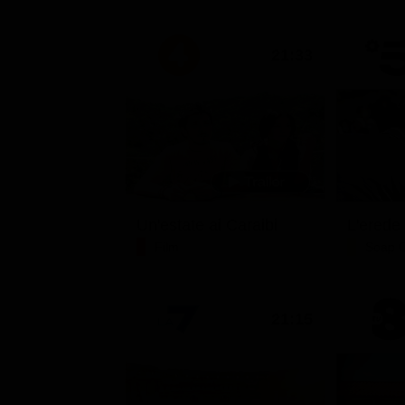
21:33
Un'estate ai Caraibi
L'erede
Film
Soap 
21:15