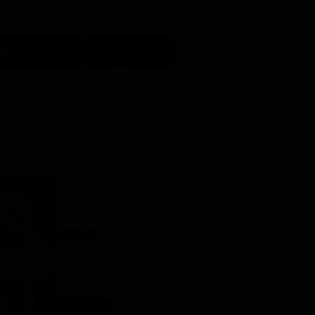
ARICA L'APP
LM STASERA
I ULTIMI ARTICOLI
Beautiful streaming, replica
puntata 7 agosto 2026 | Video
Mediaset
Beautiful
7 Agosto 2026
Lo straniero, un convincente
adattamento del romanzo –
Recensione
Apple TV Plus
7 Agosto 2026