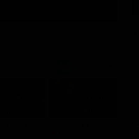
GU
21:20
21:15
7 - Ep. 2
PU
ore Coliandro
Itaca - Il ritorno
TV
Film