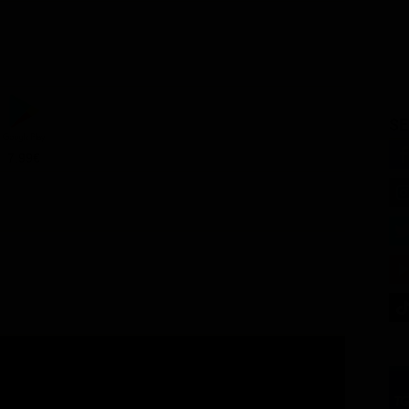
SE
7.99€