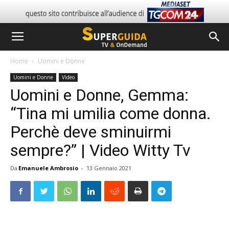
Home
Uomini e Donne
Uomini e Donne
Video
Uomini e Donne, Gemma:
“Tina mi umilia come donna.
Perchè deve sminuirmi
sempre?” | Video Witty Tv
Da
Emanuele Ambrosio
-
13 Gennaio 2021