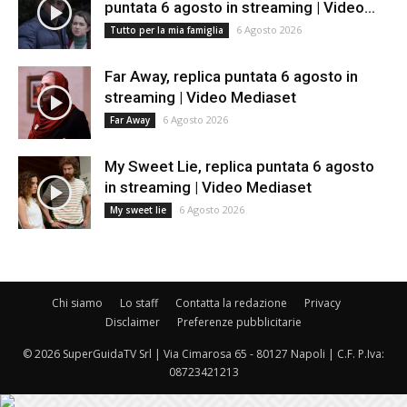
puntata 6 agosto in streaming | Video...
6 Agosto 2026
Tutto per la mia famiglia
Far Away, replica puntata 6 agosto in
streaming | Video Mediaset
6 Agosto 2026
Far Away
My Sweet Lie, replica puntata 6 agosto
in streaming | Video Mediaset
6 Agosto 2026
My sweet lie
Chi siamo
Lo staff
Contatta la redazione
Privacy
Disclaimer
Preferenze pubblicitarie
© 2026 SuperGuidaTV Srl | Via Cimarosa 65 - 80127 Napoli | C.F. P.Iva:
08723421213