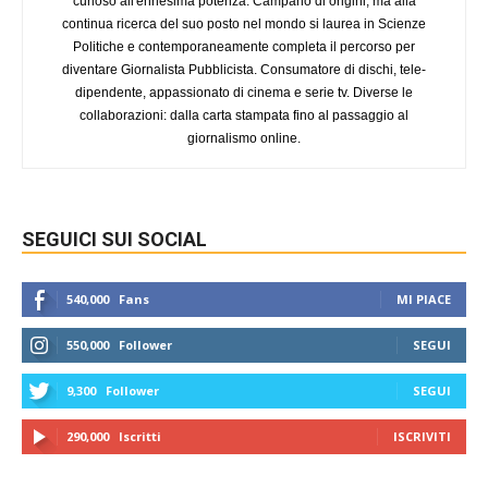
curioso all'ennesima potenza. Campano di origini, ma alla
continua ricerca del suo posto nel mondo si laurea in Scienze
Politiche e contemporaneamente completa il percorso per
diventare Giornalista Pubblicista. Consumatore di dischi, tele-
dipendente, appassionato di cinema e serie tv. Diverse le
collaborazioni: dalla carta stampata fino al passaggio al
giornalismo online.
SEGUICI SUI SOCIAL
540,000
Fans
MI PIACE
550,000
Follower
SEGUI
9,300
Follower
SEGUI
290,000
Iscritti
ISCRIVITI