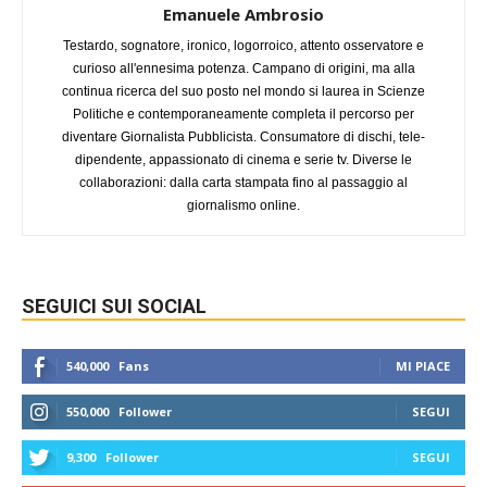
Emanuele Ambrosio
Testardo, sognatore, ironico, logorroico, attento osservatore e
curioso all'ennesima potenza. Campano di origini, ma alla
continua ricerca del suo posto nel mondo si laurea in Scienze
Politiche e contemporaneamente completa il percorso per
diventare Giornalista Pubblicista. Consumatore di dischi, tele-
dipendente, appassionato di cinema e serie tv. Diverse le
collaborazioni: dalla carta stampata fino al passaggio al
giornalismo online.
SEGUICI SUI SOCIAL
540,000
Fans
MI PIACE
550,000
Follower
SEGUI
9,300
Follower
SEGUI