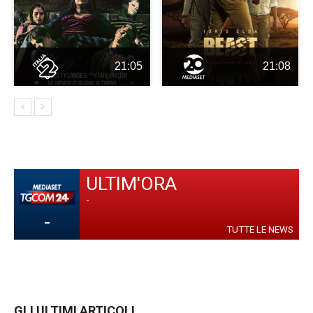
21:05
21:08
ULTIM'ORA
-
-
TUTTE LE NEWS
GLI ULTIMI ARTICOLI