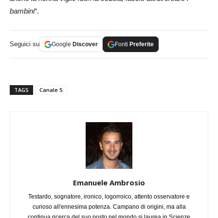
bambini
“.
Seguici su
Google
Discover
Fonti
Preferite
TAGS
Canale 5
Emanuele Ambrosio
Testardo, sognatore, ironico, logorroico, attento osservatore e
curioso all'ennesima potenza. Campano di origini, ma alla
continua ricerca del suo posto nel mondo si laurea in Scienze