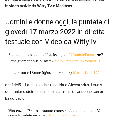
le
video
notizie da
Witty Tv e Mediaset
.
Uomini e donne oggi, la puntata di
giovedì 17 marzo 2022 in diretta
testuale con Video da WittyTv
Scoppia la passione nel backstage di
#UominieDonne
❤️‍?
State guardando la puntata?
pic.twitter.com/AVzcuwlrFJ
— Uomini e Donne (@uominiedonne)
March 17, 2022
ore 14:45 – La puntata inizia da
Ida
e
Alessandro
. I due si
confrontano dietro le quinte e alla fine si chiariscono con un
lungo bacio.
Vincenza e Bruno si stanno conoscendo pian piano… Voi
come li vedete insieme?
#UominieDonne