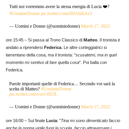
Tutti noi vorremmo avere la stessa energia di Lucia ❤️?
#UominieDonne
pic.twitter.com/rDlAhi6Ae3
— Uomini e Donne (@uominiedonne)
March 17, 2022
ore 15:45 – Si passa al Trono Classico di
Matteo
. Il tronista è
andato a riprendersi
Federica
. Le altre corteggiatrici si
lamentano della cosa, ma il tronista: “
scusatemi, ma in quel
momento mi sentivo di fare quella cosa
“. Poi balla con
Federica.
Parole importanti quelle di Federica… Secondo voi sarà la
scelta di Matteo?
#UominieDonne
pic.twitter.com/ysxGfil5JL
— Uomini e Donne (@uominiedonne)
March 17, 2022
ore 16:00 – Sul finale
Lucia
: “
Tina mi sono dimenticato faccio
anche la nonna vigile fuori la scuola, faccio attraversare i