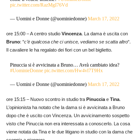
pic.twitter.com/RazMgI76Vd
— Uomini e Donne (@uominiedonne)
March 17, 2022
ore 15:00 – A centro studio
Vincenza
. La dama è uscita con
Bruno
: “
c’è qualcosa che ci unisce, vediamo se scatta altro
“.
Il cavaliere le ha regalato dei fiori con un bel biglietto.
Pinuccia si è avvicinata a Bruno… Avrà cambiato idea?
#UominieDonne
pic.twitter.com/Hw4vl7T9Hx
— Uomini e Donne (@uominiedonne)
March 17, 2022
ore 15:15 – Nuovo scontro in studio tra
Pinuccia
e
Tina
.
L’opinionista ha notato che la dama si è avvicinata a Bruno
dopo che è uscito con Vincenza. Un avvicinamento sospetto
visto che Pinuccia non era interessata a conoscerlo. La cosa
viene notata da Tina e le due litigano in studio con la dama che
scoppia a piangere.