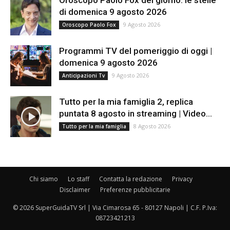
di domenica 9 agosto 2026
9 Agosto 2026
Oroscopo Paolo Fox
Programmi TV del pomeriggio di oggi |
domenica 9 agosto 2026
9 Agosto 2026
Anticipazioni Tv
Tutto per la mia famiglia 2, replica
puntata 8 agosto in streaming | Video...
8 Agosto 2026
Tutto per la mia famiglia
Chi siamo
Lo staff
Contatta la redazione
Privacy
Disclaimer
Preferenze pubblicitarie
© 2026 SuperGuidaTV Srl | Via Cimarosa 65 - 80127 Napoli | C.F. P.Iva:
08723421213