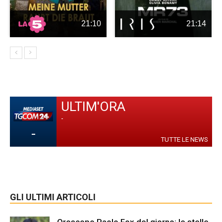
21:10
21:14
ULTIM'ORA
-
-
TUTTE LE NEWS
GLI ULTIMI ARTICOLI
Oroscopo Paolo Fox del giorno: le stelle