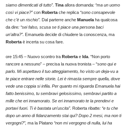
siamo dimenticati di tutto”.
Tina
allora domanda
: “ma un uomo
così vi piace?”
con
Roberta
che replica
“sono consapevole
che c’è un rischio”.
Dal parterre anche
Manuela
ha qualcosa
da dire
: “sei falso, scusa se ti piace una persona baci
un’altra?”.
Emanuela decide di chiudere la conoscenza, ma
Roberta
è incerta su cosa fare.
ore 15:45 – Nuovo scontro tra
Roberta
e
Ida
. “Non porto
rancore a nessuno” – precisa la nuova tronista – “
sono qui e
parlo. Mi aspettavo il tuo atteggiamento, ho visto un deja-vu a
te piace entrare nelle storie. Lei è rimasta sempre quella, dove
vede una coppia si infila. Per quanto mi riguarda Emanuela hai
fatto benissimo, tu sembravi gelosissimo, sembravi partito a
mille che eri innamorato. Se eri innamorato te la prendevi e
portavi fuori. Ti è bastata un’uscita”.
Roberta ribatte
: “e tu che
dopo un anno di fidanzamento stai qui? Dopo 2 mesi, ma non ti
vergogni?”,
ma la Platano
“non mi vergogno di nulla, lui ha