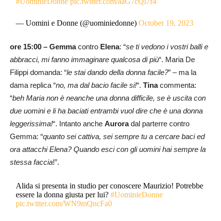
#UominieDonne
pic.twitter.com/aaG7cQl7f4
— Uomini e Donne (@uominiedonne)
October 19, 2023
ore 15:00 – Gemma
contro
Elena
: “
se ti vedono i vostri balli e
abbracci, mi fanno immaginare qualcosa di più
“. Maria De
Filippi domanda: “
le stai dando della donna facile?
” – ma la
dama replica “
no, ma dal bacio facile si!
“.
Tina
commenta:
“
beh Maria non è neanche una donna difficile, se è uscita con
due uomini e li ha baciati entrambi vuol dire che è una donna
leggerissima!
“. Intanto anche
Aurora
dal parterre contro
Gemma: “
quanto sei cattiva, sei sempre tu a cercare baci ed
ora attacchi Elena? Quando esci con gli uomini hai sempre la
stessa faccia
!”.
Alida si presenta in studio per conoscere Maurizio! Potrebbe
essere la donna giusta per lui?
#UominieDonne
pic.twitter.com/WN9mQncFa0