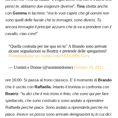
pensi te, abbiamo due esigenze
diverse”.
Tina
sbotta anche
con
Gemma
in lacrime: “
ma lo vuoi capire che gli uomini non
sono quelli delle favole che tu immagini, sono diversi. Tu
ancora immagini il principe azzurro che la va a prendere con il
cavallo, ciao core
!”
"Quella costruita per me qua sei tu" A Brando sono arrivate
alcune segnalazioni su Beatriz e pretende delle spiegazioni!
#uominiedonne
pic.twitter.com/NEDQ9QCGwy
— Uomini e Donne (@uominiedonne)
October 19, 2023
ore 16:00- Si passa al trono classico. E’ il momento di
Brando
che è uscito con
Raffaella
. Intanto il tronista si confronta con
Beatriz
: “
tu dici che il mio trono è finto, che sono qui per fare
spettacolo, che sono costruito e sono andato a riprendere
Raffaella perchè piace. Sono andato a riprenderla perchè mi
piace. Invece se posso sono arrivate denigrazioni tu in cui dici