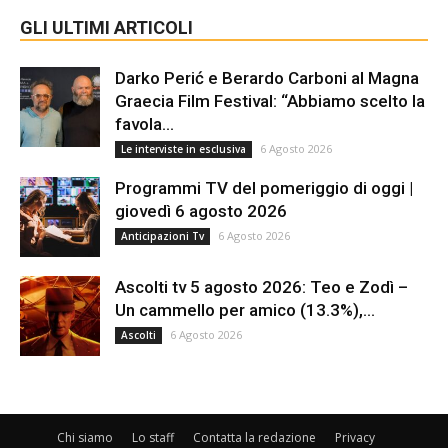
GLI ULTIMI ARTICOLI
Darko Perić e Berardo Carboni al Magna
Graecia Film Festival: “Abbiamo scelto la
favola...
6 Agosto 2026
Le interviste in esclusiva
Programmi TV del pomeriggio di oggi |
giovedì 6 agosto 2026
6 Agosto 2026
Anticipazioni Tv
Ascolti tv 5 agosto 2026: Teo e Zodì –
Un cammello per amico (13.3%),...
6 Agosto 2026
Ascolti
Chi siamo
Lo staff
Contatta la redazione
Privacy