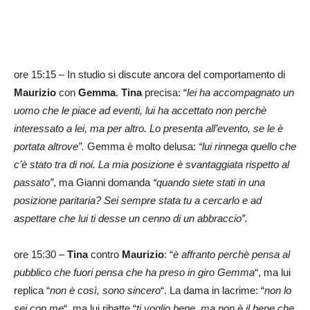
ore 15:15 – In studio si discute ancora del comportamento di
Maurizio
con
Gemma
.
Tina
precisa: “
lei ha accompagnato un
uomo che le piace ad eventi, lui ha accettato non perchè
interessato a lei, ma per altro. Lo presenta all’evento, se le è
portata altrove”.
Gemma è molto delusa:
“lui rinnega quello che
c’è stato tra di noi. La mia posizione è svantaggiata rispetto al
passato”
, ma Gianni domanda
“quando siete stati in una
posizione paritaria? Sei sempre stata tu a cercarlo e ad
aspettare che lui ti desse un cenno di un abbraccio”.
ore 15:30 –
Tina
contro
Maurizio
: “
è affranto perchè pensa al
pubblico che fuori pensa che ha preso in giro Gemma
“, ma lui
replica “
non è così, sono sincero
“. La dama in lacrime: “
non lo
sei con me
“, ma lui ribatte “
ti voglio bene, ma non è il bene che