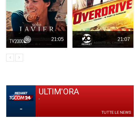
21:05
21:07
ULTIM'ORA
-
-
TUTTE LE NEWS