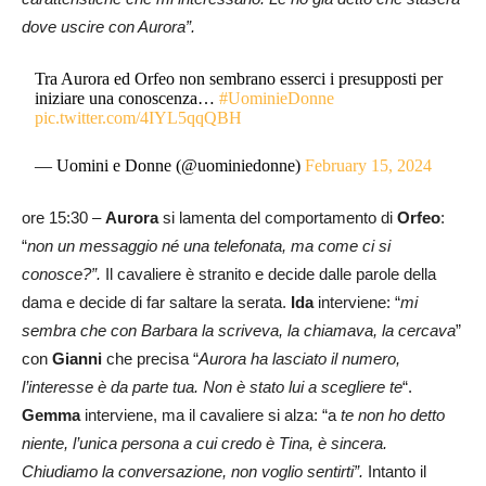
dove uscire con Aurora”.
Tra Aurora ed Orfeo non sembrano esserci i presupposti per
iniziare una conoscenza…
#UominieDonne
pic.twitter.com/4IYL5qqQBH
— Uomini e Donne (@uominiedonne)
February 15, 2024
ore 15:30 –
Aurora
si lamenta del comportamento di
Orfeo
:
“
non un messaggio né una telefonata, ma come ci si
conosce?”.
Il cavaliere è stranito e decide dalle parole della
dama e decide di far saltare la serata.
Ida
interviene: “
mi
sembra che con Barbara la scriveva, la chiamava, la cercava
”
con
Gianni
che precisa “
Aurora ha lasciato il numero,
l’interesse è da parte tua. Non è stato lui a scegliere te
“.
Gemma
interviene, ma il cavaliere si alza: “a
te non ho detto
niente, l’unica persona a cui credo è Tina, è sincera.
Chiudiamo la conversazione, non voglio sentirti”.
Intanto il