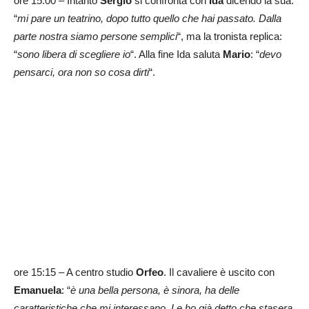
ore 15:00 – Intanto
Sergio
si confronta con
Ida
dicendo la sua:
“
mi pare un teatrino, dopo tutto quello che hai passato. Dalla
parte nostra siamo persone semplici
“, ma la tronista replica:
“
sono libera di scegliere io
“. Alla fine Ida saluta
Mario
: “
devo
pensarci, ora non so cosa dirti
“.
ore 15:15 – A centro studio
Orfeo
. Il cavaliere è uscito con
Emanuela
: “
è una bella persona, è sinora, ha delle
caratteristiche che mi interessano. Le ho già detto che stasera