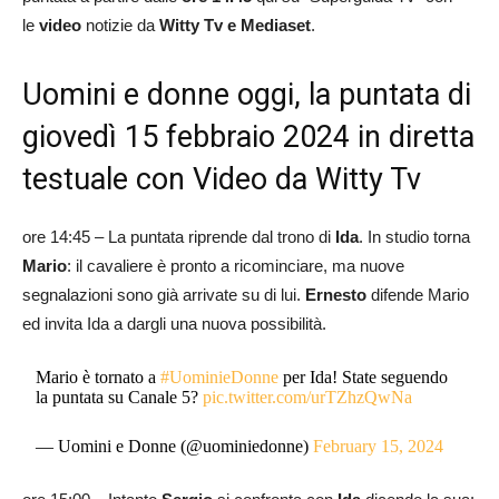
le
video
notizie da
Witty Tv e Mediaset
.
Uomini e donne oggi, la puntata di
giovedì 15 febbraio 2024 in diretta
testuale con Video da Witty Tv
ore 14:45 – La puntata riprende dal trono di
Ida
. In studio torna
Mario
: il cavaliere è pronto a ricominciare, ma nuove
segnalazioni sono già arrivate su di lui.
Ernesto
difende Mario
ed invita Ida a dargli una nuova possibilità.
Mario è tornato a
#UominieDonne
per Ida! State seguendo
la puntata su Canale 5?
pic.twitter.com/urTZhzQwNa
— Uomini e Donne (@uominiedonne)
February 15, 2024