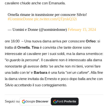
cavaliere chiude anche con Emanuela.
Ornella rimane in trasmissione per conoscere Silvio!
#UominieDonne
pic.twitter.com/QTjrxkQ32i
— Uomini e Donne (@uominiedonne)
February 15, 2024
ore 16:00 – Una nuova dama arriva per conoscere
Orfeo
: si
tratta di
Ornella
.
Tina
è convinta che tante donne sono
interessate al cavaliere per i suoi soldi, ma la dama smentisce:
“
io guardo la persona
“. Il cavaliere non è interessato alla dama
nonostante gli avesse detto ‘se anche non mi tieni, vorrei fare
una ballo con te’ e
Barbara
è una furia “
sei un cafone
“. Alla fine
la dama viene invitata da Ernesto e poco dopo balla anche con
Silvio accettando il suo corteggiamento.
Seguici su
Google
Discover
Fonti
Preferite