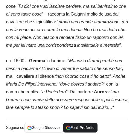
cose. Tu dici che vuoi lasciare perdere, ma sai benissimo che
ci sono tante cose
” – racconta la Galgani molto delusa dal
cavaliere che si giustifica: “
provo una grande ammirazione, ma
non la vedo ancora come la mia donna. Non ho mai detto che
non mi piace. Non riesco a rendere fisico un rapporto con lei,
ma per lei nutro una corrispondenza intellettuale e mentale”
.
ore 16:00 –
Gemma
in lacrime: “
Maurizio dimmi perchè non
riesci a baciarmi? L’invito di venerdì e sabato che senso ha”,
ma il cavaliere si difende
“non ricordo cosa ti ho detto”. Anche
Maria De Filippi interviene: “dove dovresti andare?”
con la
dama che replica
“a Pontedera”.
Dal parterre
Aurora
: “
ma
Gemma non aveva detto di essere responsabile e poi finisce a
fare sempre lo stesso show? Lo sapevi sin dall’inizio…
“
Seguici su
Google
Discover
Fonti
Preferite