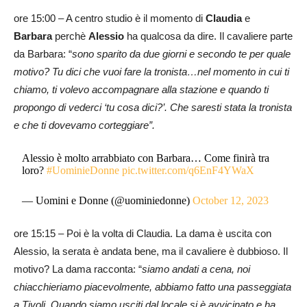
ore 15:00 – A centro studio è il momento di
Claudia
e
Barbara
perchè
Alessio
ha qualcosa da dire. Il cavaliere parte
da Barbara: “
sono sparito da due giorni e secondo te per quale
motivo? Tu dici che vuoi fare la tronista…nel momento in cui ti
chiamo, ti volevo accompagnare alla stazione e quando ti
propongo di vederci ‘tu cosa dici?’. Che saresti stata la tronista
e che ti dovevamo corteggiare”.
Alessio è molto arrabbiato con Barbara… Come finirà tra
loro?
#UominieDonne
pic.twitter.com/q6EnF4YWaX
— Uomini e Donne (@uominiedonne)
October 12, 2023
ore 15:15 – Poi è la volta di Claudia. La dama è uscita con
Alessio, la serata è andata bene, ma il cavaliere è dubbioso. Il
motivo? La dama racconta: “
siamo andati a cena, noi
chiacchieriamo piacevolmente, abbiamo fatto una passeggiata
a Tivoli. Quando siamo usciti dal locale si è avvicinato e ha