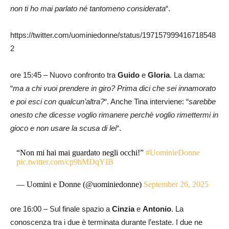
non ti ho mai parlato né tantomeno considerata
“.
https://twitter.com/uominiedonne/status/197157999416718548
2
ore 15:45 – Nuovo confronto tra
Guido
e
Gloria
. La dama:
“
ma a chi vuoi prendere in giro? Prima dici che sei innamorato
e poi esci con qualcun’altra?
“. Anche Tina interviene: “
sarebbe
onesto che dicesse voglio rimanere perchè voglio rimettermi in
gioco e non usare la scusa di lei
“.
“Non mi hai mai guardato negli occhi!”
#UominieDonne
pic.twitter.com/cp9hMDqYIB
— Uomini e Donne (@uominiedonne)
September 26, 2025
ore 16:00 – Sul finale spazio a
Cinzia
e
Antonio
. La
conoscenza tra i due è terminata durante l’estate. I due ne