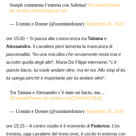
Joseph commenta l’esterna con Sabrina!
#UominieDonne
pic.twitter.com/DOuqLqLcq6
— Uomini e Donne (@uominiedonne)
September 26, 2025
ore 15:00 – Si passa alla conoscenza tra
Tatiana
e
Alessandro
. Il cavaliere però lamenta la mancanza di
passionalità: “
ho una mia idea che ovviamente resta mia e
accetto quella degli altri
“. Maria De Filippi interviene: “
c’è
questo bacio, lui vuole andare oltre, ma lei noi. Allo stop di lei,
lui spiega perchè è importante per lui andare oltre
“.
Tra Tatiana e Alessandro c’è stato un bacio, ma…
#UominieDonne
pic.twitter.com/2SmSsSEMoQ
— Uomini e Donne (@uominiedonne)
September 26, 2025
ore 15:15 – A centro studio è il momento di
Federico
. L’ex
tronista, oggi cavaliere del trono over, è uscito in esterna con