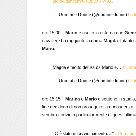
pic.twitter.com/OsQ9lQNWXC
— Uomini e Donne (@uominiedonne)
Oct
ore 15:00 –
Mario
è uscito in esterna con
Gem
cavaliere ha raggiunto la dama
Magda
. Intanto
Mario
.
Magda è molto delusa da Mario e…
#Uomi
— Uomini e Donne (@uominiedonne)
Oct
ore 15:15 –
Marina
e
Mario
discutono in studio
fine decidono di non proseguire la conoscenz
sembra convinto particolarmente di quest’ultima
“C’è stato un avvicinamento…”
#Uominie