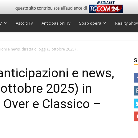
V
Ascolti Tv
Anticipazioni Tv
Soap opera
Reality Sho
ni e news, diretta di oggi (3 ottobre 2025)...
S
nticipazioni e news,
3 ottobre 2025) in
 Over e Classico –