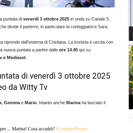
la puntata di
venerdì 3 ottobre 2025
in onda su Canale 5.
he divide il parterre, in particolare la corteggiatrice Sara.
 riprende dall’esterna di Cristiana. La tronista è uscita con
la nuova puntata a partire dalle
ore 14.45
qui su
Tv e Mediaset
.
untata di venerdì 3 ottobre 2025
eo da Witty Tv
a
,
Gemma
e
Mario
. Intanto anche
Marina
ha lasciato il
 per… Marina! Cosa accadrà?
#UominieDonne