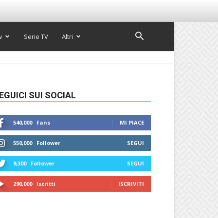
w
Serie TV
Altri
EGUICI SUI SOCIAL
540,000
Fans
MI PIACE
550,000
Follower
SEGUI
9,300
Follower
SEGUI
290,000
Iscritti
ISCRIVITI