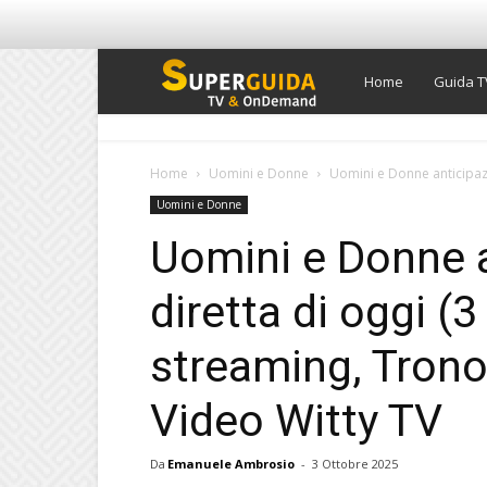
Super
Home
Guida T
Guida
Home
Uomini e Donne
Uomini e Donne anticipazio
Uomini e Donne
TV
Uomini e Donne a
diretta di oggi (
streaming, Trono
Video Witty TV
Da
Emanuele Ambrosio
-
3 Ottobre 2025