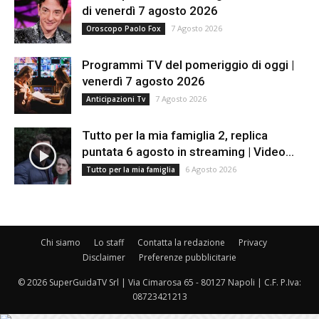
di venerdì 7 agosto 2026
7 Agosto 2026
Oroscopo Paolo Fox
Programmi TV del pomeriggio di oggi |
venerdì 7 agosto 2026
7 Agosto 2026
Anticipazioni Tv
Tutto per la mia famiglia 2, replica
puntata 6 agosto in streaming | Video...
6 Agosto 2026
Tutto per la mia famiglia
Chi siamo
Lo staff
Contatta la redazione
Privacy
Disclaimer
Preferenze pubblicitarie
© 2026 SuperGuidaTV Srl | Via Cimarosa 65 - 80127 Napoli | C.F. P.Iva:
08723421213