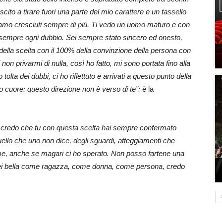
ito a tirare fuori una parte del mio carattere e un tassello
iamo cresciuti sempre di più. Ti vedo un uomo maturo e con
lto sempre ogni dubbio. Sei sempre stato sincero ed onesto,
rno della scelta con il 100% della convinzione della persona con
on privarmi di nulla, così ho fatto, mi sono portata fino alla
olta dei dubbi, ci ho riflettuto e arrivati a questo punto della
o cuore: questo direzione non è verso di te”:
è la
o credo che tu con questa scelta hai sempre confermato
ello che uno non dice, degli sguardi, atteggiamenti che
nome, anche se magari ci ho sperato. Non posso fartene una
o. Sei bella come ragazza, come donna, come persona, credo