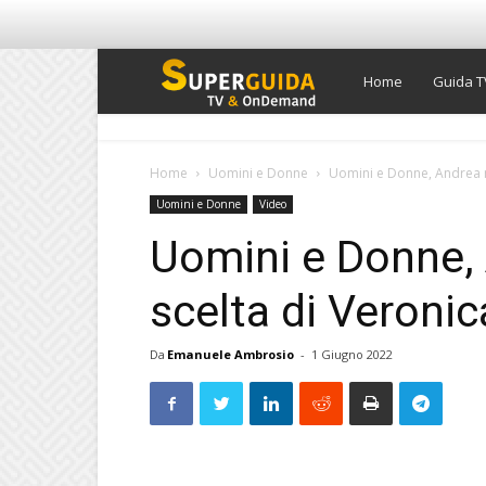
Super
Home
Guida T
Guida
Home
Uomini e Donne
Uomini e Donne, Andrea no
Uomini e Donne
Video
TV
Uomini e Donne, 
scelta di Veronic
Da
Emanuele Ambrosio
-
1 Giugno 2022