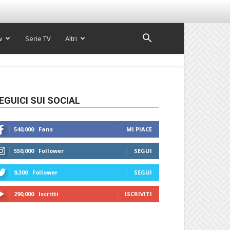
w
Serie TV
Altri
EGUICI SUI SOCIAL
540,000
Fans
MI PIACE
550,000
Follower
SEGUI
9,300
Follower
SEGUI
290,000
Iscritti
ISCRIVITI