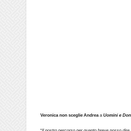
Veronica non sceglie Andrea
a
Uomini e Do
“
Il nostro percorso per quanto breve posso dire c