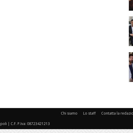
Chi siamo
Lo staff
Contatta la redazi
oli | C.F. P.Iva: 08723421213