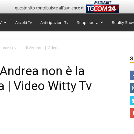
V
Ascolti Tv
Anticipazioni Tv
Soap opera
Reality Sho
n è la scelta di Veronica | Video...
S
Andrea non è la
a | Video Witty Tv