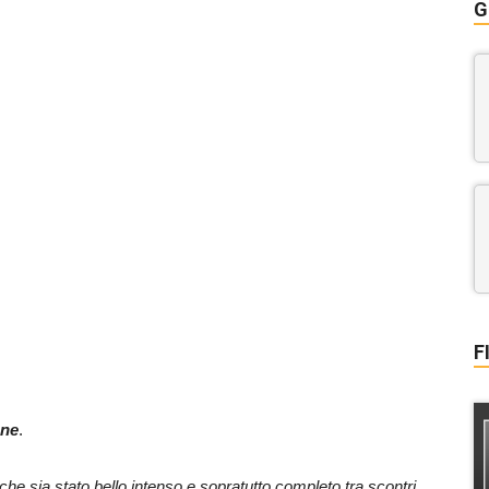
G
F
nne
.
he sia stato bello intenso e sopratutto completo tra scontri