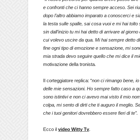
e confronti che ci hanno sempre acceso. Sei riusc
dopo l’altro abbiamo imparato a conoscerci e s
la testa sulle spalle, sai cosa vuoi e mi hai to
sin dall’inizio tu mi hai detto di arrivare al gio
cui volevo uscire da qua. Mi hai sempre detto di n
fine ogni tipo di emozione e sensazione, mi sono t
mia strada devo seguire quello che mi dice il mi
motivazione della tronista
.
Il corteggiatore replica: “
non ci rimango bene, i
delle mie sensazioni. Ho sempre fatto caso a qu
sono istintivi e non ci avevo mai visto il mio 
colpa, mi sento di dirti che ti auguro il megli
che i tuoi genitori dovrebbero essere fieri di te”.
Ecco il
video Witty Tv
.