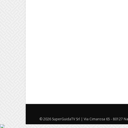
© 2026 SuperGuidaTV Srl | Via Cimarosa 65 - 80127 Nap