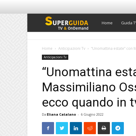
Super
Home
Guida T
Guida
Home
Anticipazioni Tv
“Unomattina estate” con M
Anticipazioni Tv
TV
“Unomattina est
Massimiliano Oss
ecco quando in t
Da
Eliana Catalano
-
6 Giugno 2022