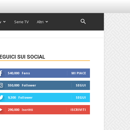
w
Serie TV
Altri
EGUICI SUI SOCIAL
540,000
Fans
MI PIACE
550,000
Follower
SEGUI
9,300
Follower
SEGUI
290,000
Iscritti
ISCRIVITI