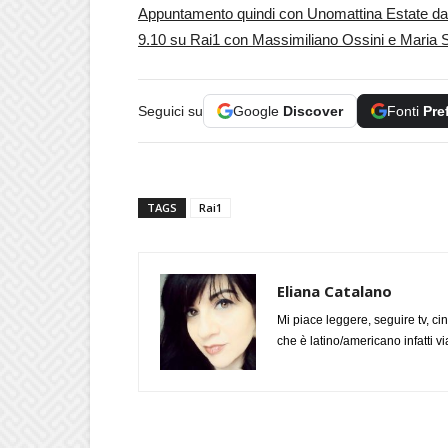
Appuntamento quindi con Unomattina Estate dal 6 
9.10 su Rai1 con Massimiliano Ossini e Maria 
Seguici su
Google
Discover
Fonti
Pre
TAGS
Rai1
Eliana Catalano
Mi piace leggere, seguire tv, ci
che è latino/americano infatti 