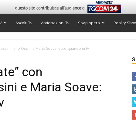
V
Ascolti Tv
Anticipazioni Tv
Soap opera
Reality Sho
assimiliano Ossini e Maria Soave: ecco quando in tv
S
ate” con
ini e Maria Soave:
v