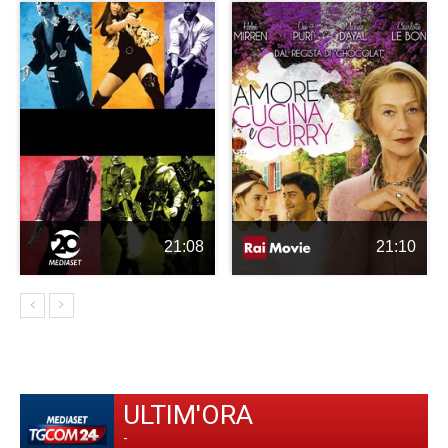
21:08
21:10
ULTIM'ORA
-