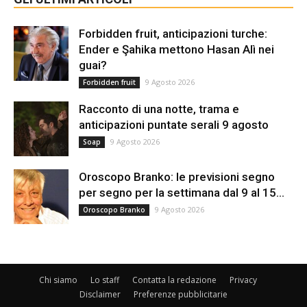
Forbidden fruit, anticipazioni turche:
Ender e Şahika mettono Hasan Alì nei
guai?
9 Agosto 2026
Forbidden fruit
Racconto di una notte, trama e
anticipazioni puntate serali 9 agosto
9 Agosto 2026
Soap
Oroscopo Branko: le previsioni segno
per segno per la settimana dal 9 al 15...
9 Agosto 2026
Oroscopo Branko
Chi siamo
Lo staff
Contatta la redazione
Privacy
Disclaimer
Preferenze pubblicitarie