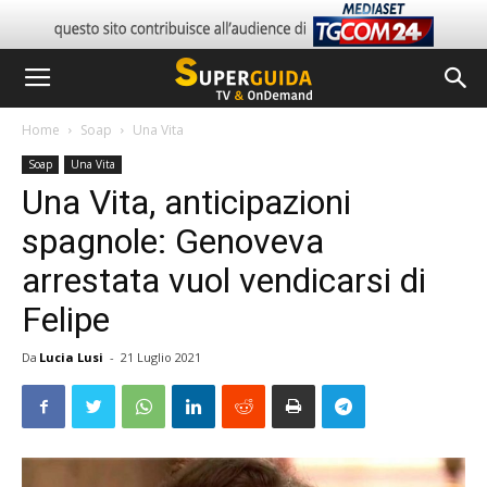
Home
Soap
Una Vita
Soap
Una Vita
Una Vita, anticipazioni
spagnole: Genoveva
arrestata vuol vendicarsi di
Felipe
Da
Lucia Lusi
-
21 Luglio 2021