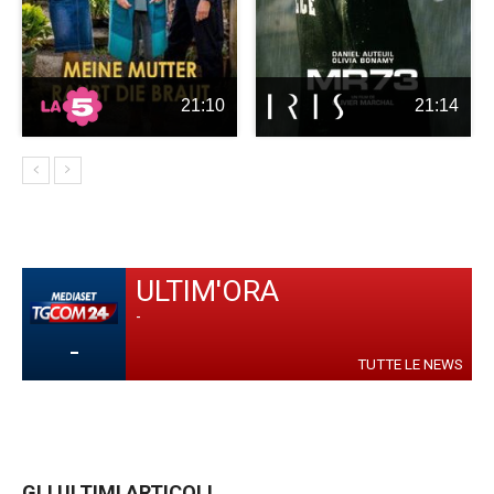
21:10
21:14
ULTIM'ORA
-
-
TUTTE LE NEWS
GLI ULTIMI ARTICOLI