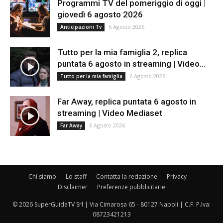
Programmi TV del pomeriggio di oggi |
giovedì 6 agosto 2026
6 Agosto 2026
Anticipazioni Tv
Tutto per la mia famiglia 2, replica
puntata 6 agosto in streaming | Video...
6 Agosto 2026
Tutto per la mia famiglia
Far Away, replica puntata 6 agosto in
streaming | Video Mediaset
6 Agosto 2026
Far Away
Chi siamo
Lo staff
Contatta la redazione
Privacy
Disclaimer
Preferenze pubblicitarie
© 2026 SuperGuidaTV Srl | Via Cimarosa 65 - 80127 Napoli | C.F. P.Iva:
08723421213