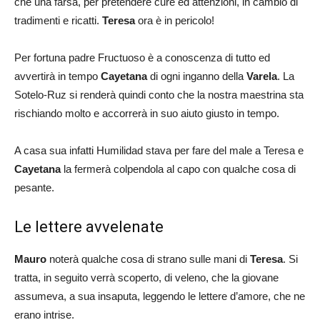
che una farsa, per pretendere cure ed attenzioni, in cambio di
tradimenti e ricatti.
Teresa
ora è in pericolo!
Per fortuna padre Fructuoso è a conoscenza di tutto ed
avvertirà in tempo
Cayetana
di ogni inganno della
Varela
. La
Sotelo-Ruz si renderà quindi conto che la nostra maestrina sta
rischiando molto e accorrerà in suo aiuto giusto in tempo.
A casa sua infatti Humilidad stava per fare del male a Teresa e
Cayetana
la fermerà colpendola al capo con qualche cosa di
pesante.
Le lettere avvelenate
Mauro
noterà qualche cosa di strano sulle mani di
Teresa
. Si
tratta, in seguito verrà scoperto, di veleno, che la giovane
assumeva, a sua insaputa, leggendo le lettere d’amore, che ne
erano intrise.