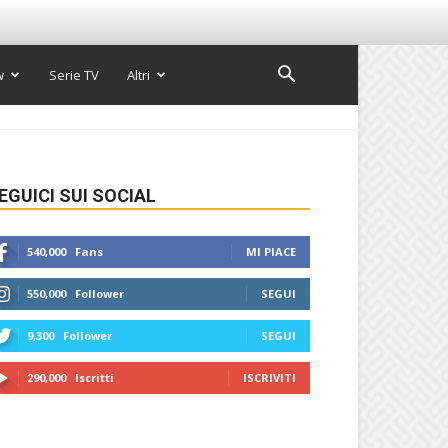
w
Serie TV
Altri
EGUICI SUI SOCIAL
540,000
Fans
MI PIACE
550,000
Follower
SEGUI
9,300
Follower
SEGUI
290,000
Iscritti
ISCRIVITI