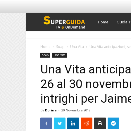
Super
Home
Guida T
Guida
Home
Soap
Una Vita
Una Vita anticipazioni, s
Soap
Una Vita
TV
Una Vita anticipa
26 al 30 novemb
intrighi per Jaim
Da
Dorina
-
20 Novembre 2018