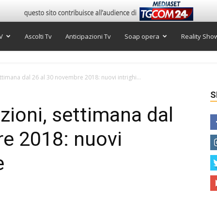
V
Ascolti Tv
Anticipazioni Tv
Soap opera
Reality Sho
ettimana dal 26 al 30 novembre 2018: nuovi intrighi...
S
zioni, settimana dal
re 2018: nuovi
e