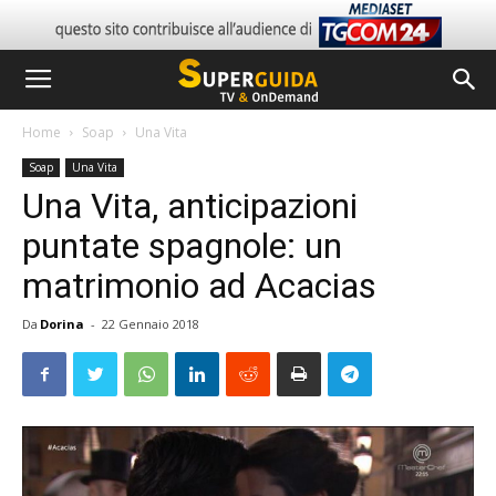
Home
Soap
Una Vita
Soap
Una Vita
Una Vita, anticipazioni
puntate spagnole: un
matrimonio ad Acacias
Da
Dorina
-
22 Gennaio 2018