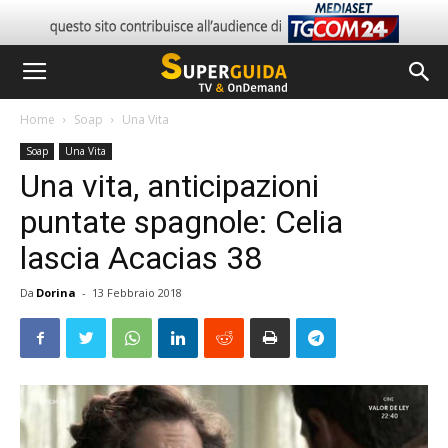
Home
Soap
Una Vita
Soap
Una Vita
Una vita, anticipazioni
puntate spagnole: Celia
lascia Acacias 38
Da
Dorina
-
13 Febbraio 2018