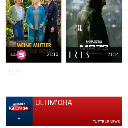
21:10
21:14
ULTIM'ORA
-
-
TUTTE LE NEWS