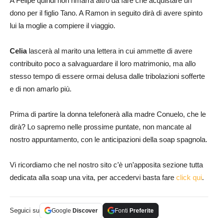
A Felipe quindi non rimarrà altro da fare che acquistare un
dono per il figlio Tano. A Ramon in seguito dirà di avere spinto
lui la moglie a compiere il viaggio.
Celia
lascerà al marito una lettera in cui ammette di avere
contribuito poco a salvaguardare il loro matrimonio, ma allo
stesso tempo di essere ormai delusa dalle tribolazioni sofferte
e di non amarlo più.
Prima di partire la donna telefonerà alla madre Conuelo, che le
dirà? Lo sapremo nelle prossime puntate, non mancate al
nostro appuntamento, con le anticipazioni della soap spagnola.
Vi ricordiamo che nel nostro sito c’è un’apposita sezione tutta
dedicata alla soap una vita, per accedervi basta fare
click qui
.
Seguici su
Google
Discover
Fonti
Preferite