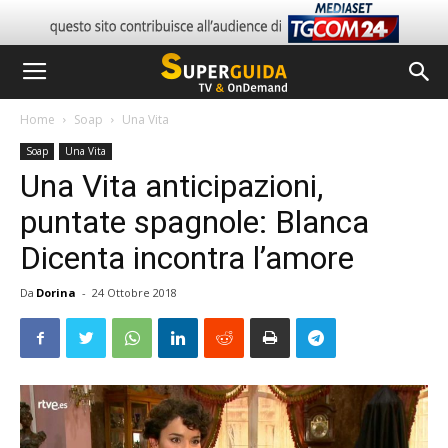
Home
Soap
Una Vita
Soap
Una Vita
Una Vita anticipazioni,
puntate spagnole: Blanca
Dicenta incontra l’amore
Da
Dorina
-
24 Ottobre 2018