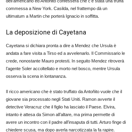
dell’americano ed Antoñito confesserà che c’è stata una truffa
commessa a New York. Casilda, nel frattempo dà un
ultimatum a Martin che porterà Ignacio in soffitta.
La deposizione di Cayetana
Cayetana si dichiara pronta a dire a Mendez che Ursula è
andata a fare visita a Tirso ed a avvelenarlo. Il Commissario le
crede, nonostante Mauro protesti. In seguito Mendez ritroverà
l’agente Soler accoltellato e morto nel bosco, mentre Ursula
osserva la scena in lontananza.
Il ricco americano che è stato truffato da Antoñito vuole che il
giovane sia processato negli Stati Uniti. Ramon avverte il
detective Veracruz che il figlio ha lasciato il Paese. Elvira,
intanto è attesa da Simon all’altare, ma prima permette di
avere un incontro con il padre all’insaputa di tutti. Arturo finge di
chiedere scusa, ma dopo averla narcotizzata la fa rapire.