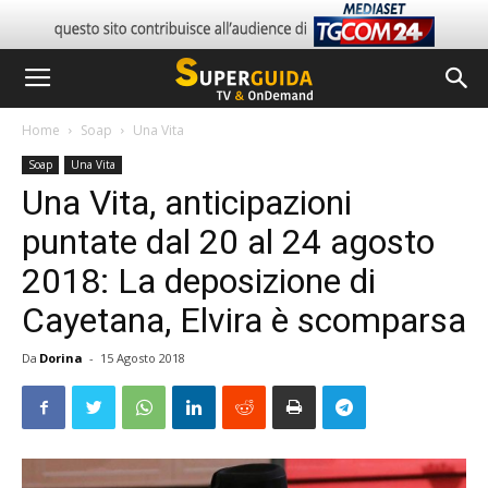
Home
Soap
Una Vita
Soap
Una Vita
Una Vita, anticipazioni
puntate dal 20 al 24 agosto
2018: La deposizione di
Cayetana, Elvira è scomparsa
Da
Dorina
-
15 Agosto 2018