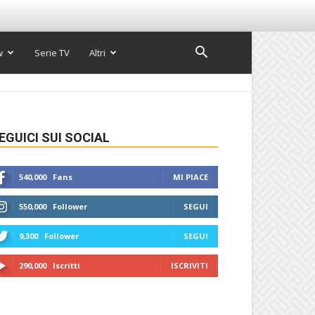
w
Serie TV
Altri
EGUICI SUI SOCIAL
540,000
Fans
MI PIACE
550,000
Follower
SEGUI
9,300
Follower
SEGUI
290,000
Iscritti
ISCRIVITI