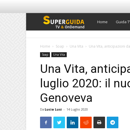
Super
Home
Guida T
Guida
Home
Soap
Una Vita
Una Vita, anticipazioni da
Soap
Una Vita
TV
Una Vita, anticip
luglio 2020: il n
Genoveva
Da
Lucia Lusi
-
14 Luglio 2020