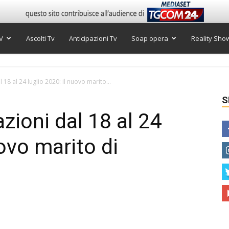
V
Ascolti Tv
Anticipazioni Tv
Soap opera
Reality Sho
l 18 al 24 luglio 2020: il nuovo marito...
S
azioni dal 18 al 24
uovo marito di