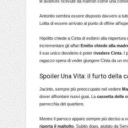
le avances ricevute da Ramon come una conse
Antonito sembra essere disposto davvero a tutt
Lolita di essere arrivato al punto di offrire all’i
Hipólito chiede a Cinta di esibirsi alla riapertur
incrementare gli affari
Emilio chiede alla madr
il suo unico desiderio è poter
rivedere Cinta
. I
ragazzo spera di veder giungere Cinta da un mom
Spoiler Una Vita: il furto della 
Jacinto, sempre più preoccupato nel vedere
Ma
dover affrontare nuovi guai. La
cassetta delle o
parrocchia del quartiere.
Mentre il parroco appare sempre più deciso a vo
riporta il maltolto
. Subito dopo, aiutato da Serv