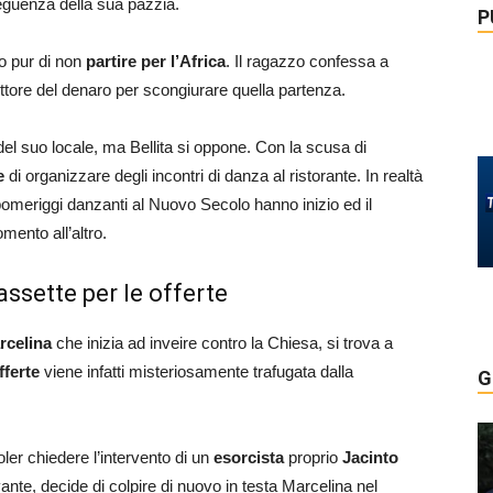
guenza della sua pazzia.
P
o pur di non
partire per l’Africa
. Il ragazzo confessa a
spettore del denaro per scongiurare quella partenza.
a del suo locale, ma Bellita si oppone. Con la scusa di
e
di organizzare degli incontri di danza al ristorante. In realtà
 pomeriggi danzanti al Nuovo Secolo hanno inizio ed il
ento all’altro.
cassette per le offerte
rcelina
che inizia ad inveire contro la Chiesa, si trova a
fferte
viene infatti misteriosamente trafugata dalla
G
ler chiedere l’intervento di un
esorcista
proprio
Jacinto
ante, decide di colpire di nuovo in testa Marcelina nel