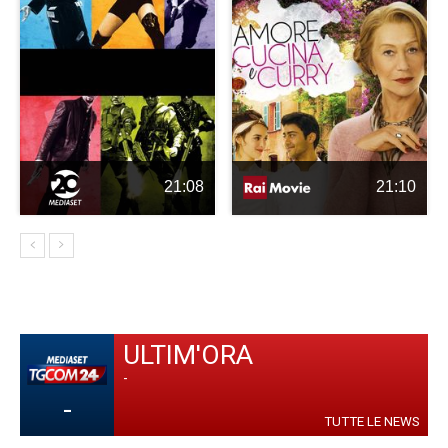
21:08
21:10
ULTIM'ORA
-
-
TUTTE LE NEWS