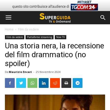
Home
Film da vedere
Film da vedere
Piattaforme streaming
Now TV
Una storia nera, la recensione
del film drammatico (no
spoiler)
Da
Maurizio Encari
-
25 Novembre 2024