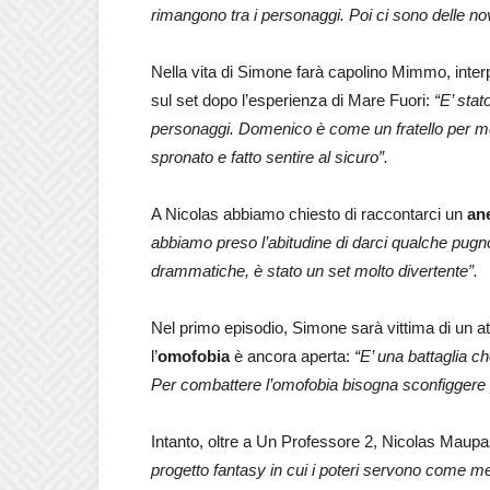
rimangono tra i personaggi. Poi ci sono delle nov
Nella vita di Simone farà capolino Mimmo, inter
sul set dopo l’esperienza di Mare Fuori:
“E’ stat
personaggi. Domenico è come un fratello per me 
spronato e fatto sentire al sicuro”.
A Nicolas abbiamo chiesto di raccontarci un
an
abbiamo preso l’abitudine di darci qualche pugn
drammatiche, è stato un set molto divertente”.
Nel primo episodio, Simone sarà vittima di un at
l’
omofobia
è ancora aperta:
“E’ una battaglia c
Per combattere l’omofobia bisogna sconfiggere 
Intanto, oltre a Un Professore 2, Nicolas Maupas
progetto fantasy in cui i poteri servono come 