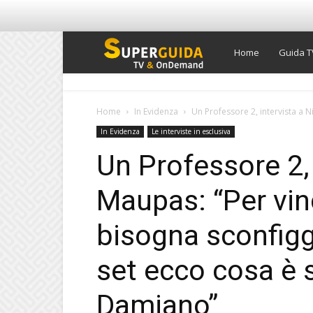
Super
Home
Guida T
Guida
Home
In Evidenza
Un Professore 2, intervista a 
In Evidenza
Le interviste in esclusiva
TV
Un Professore 2, 
Maupas: “Per vin
bisogna sconfigg
set ecco cosa è 
Damiano”