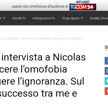
V
Ascolti Tv
Anticipazioni Tv
Soap opera
Reality Sho
Nicolas Maupas: “Per vincere l’omofobia bisogna sconfiggere...
S
intervista a Nicolas
cere l’omofobia
ere l’ignoranza. Sul
successo tra me e