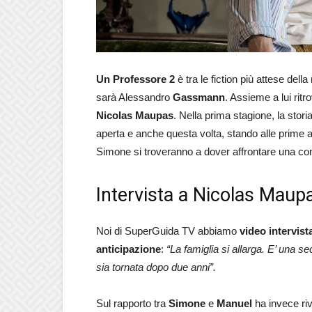
Un Professore 2
è tra le fiction più attese del
sarà Alessandro
Gassmann
. Assieme a lui ritr
Nicolas Maupas
. Nella prima stagione, la stor
aperta e anche questa volta, stando alle prime 
Simone si troveranno a dover affrontare una con
Intervista a Nicolas Maupa
Noi di SuperGuida TV abbiamo
video intervist
anticipazione
:
“La famiglia si allarga. E’ una 
sia tornata dopo due anni”.
Sul rapporto tra
Simone
e
Manuel
ha invece ri