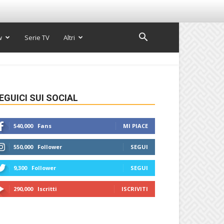
w
Serie TV
Altri
EGUICI SUI SOCIAL
540,000
Fans
MI PIACE
550,000
Follower
SEGUI
9,300
Follower
SEGUI
290,000
Iscritti
ISCRIVITI