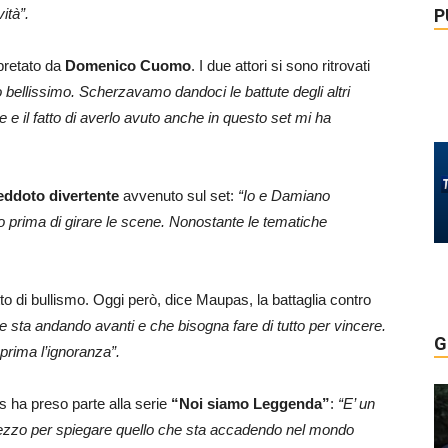
P
ità”.
pretato da
Domenico Cuomo
. I due attori si sono ritrovati
o bellissimo. Scherzavamo dandoci le battute degli altri
e il fatto di averlo avuto anche in questo set mi ha
eddoto divertente
avvenuto sul set:
“Io e Damiano
o prima di girare le scene. Nonostante le tematiche
to di bullismo. Oggi però, dice Maupas, la battaglia contro
he sta andando avanti e che bisogna fare di tutto per vincere.
G
prima l’ignoranza”.
 ha preso parte alla serie
“Noi siamo Leggenda”
:
“E’ un
mezzo per spiegare quello che sta accadendo nel mondo