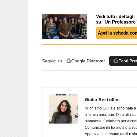
Vedi tutti i dettagli
su "Un Professore
Apri la scheda co
Seguici su
Google
Discover
Fonti
Pre
Giulia Bertollini
Mi chiamo Giulia e sono nata a 
è la mia passione. Oltre alla scri
pianoforte. Collaboro per alcuni
Comunicare mi ha aiutato a supe
Apprezzo le persone umili e sin