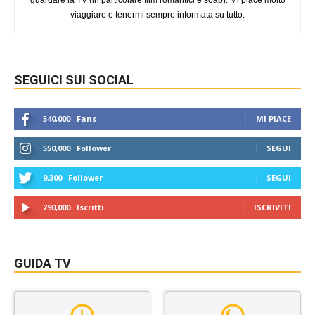
guardare la TV (in particolare film romantici e soap). Mi piace molto
viaggiare e tenermi sempre informata su tutto.
SEGUICI SUI SOCIAL
540,000
Fans
MI PIACE
550,000
Follower
SEGUI
9,300
Follower
SEGUI
290,000
Iscritti
ISCRIVITI
GUIDA TV