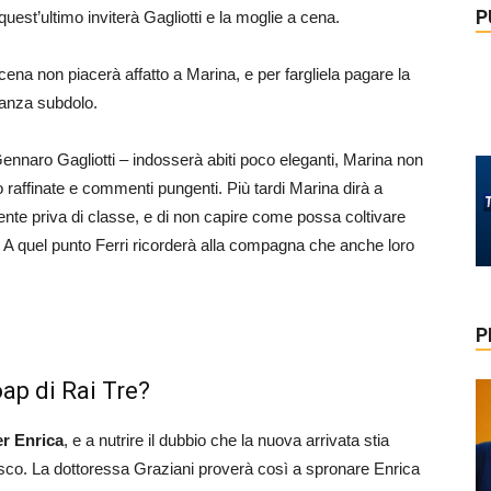
P
uest’ultimo inviterà Gagliotti e la moglie a cena.
 cena non piacerà affatto a Marina, e per fargliela pagare la
anza subdolo.
ennaro Gagliotti – indosserà abiti poco eleganti, Marina non
 raffinate e commenti pungenti. Più tardi Marina dirà a
nte priva di classe, e di non capire come possa coltivare
lo. A quel punto Ferri ricorderà alla compagna che anche loro
P
oap di Rai Tre?
er Enrica
, e a nutrire il dubbio che la nuova arrivata stia
usco. La dottoressa Graziani proverà così a spronare Enrica