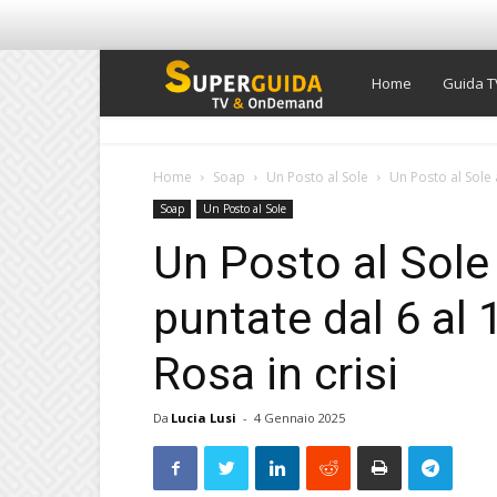
Super
Home
Guida T
Guida
Home
Soap
Un Posto al Sole
Un Posto al Sole 
Soap
Un Posto al Sole
TV
Un Posto al Sole 
puntate dal 6 al
Rosa in crisi
Da
Lucia Lusi
-
4 Gennaio 2025