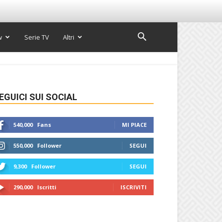
w
Serie TV
Altri
EGUICI SUI SOCIAL
540,000
Fans
MI PIACE
550,000
Follower
SEGUI
9,300
Follower
SEGUI
290,000
Iscritti
ISCRIVITI