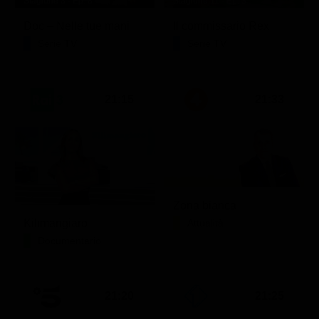
Stagione 3 - Ep. 8
Stagione 11 - Ep. 3
Doc – Nelle tue mani
Il commissario Rex
Serie TV
Serie TV
21:15
21:33
Zona bianca
Kilimangiaro
Attualità
Documentario
21:20
21:25