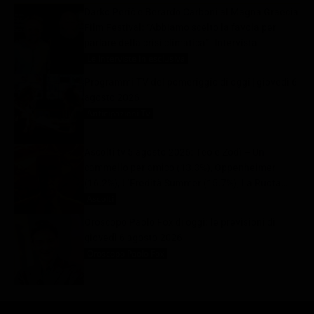
Darko Perić e Berardo Carboni al Magna Graecia
Film Festival: “Abbiamo scelto la favola per
parlare della crisi climatica”- Intervista
Le interviste in esclusiva
6 Agosto 2026
Programmi TV del pomeriggio di oggi | giovedì 6
agosto 2026
Anticipazioni Tv
6 Agosto 2026
Ascolti tv 5 agosto 2026: Teo e Zodì – Un
cammello per amico (13.3%), Oppenheimer
(16.2%), L’Eredità Summer (15.7%), La Ruota
della Fortuna (28%) | Dati Auditel
Ascolti
6 Agosto 2026
Oroscopo Paolo Fox di oggi: le previsioni di
giovedì 6 agosto 2026
Oroscopo Paolo Fox
6 Agosto 2026