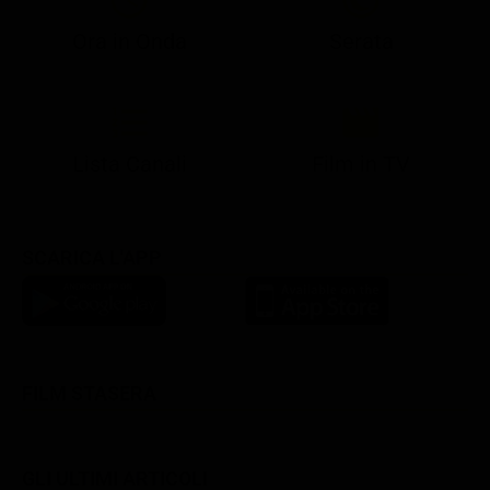
Ora in Onda
Serata
21:05
21:13
22:49
23:02
23:23
21:07
21:15
22:50
23:05
23:28
Lista Canali
Film in TV
SCARICA L'APP
FILM STASERA
GLI ULTIMI ARTICOLI