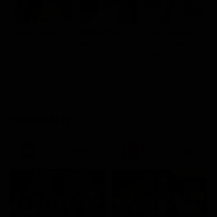
Laura Gemser
Bárbara Rey
José Sazatornil
Á
Amiga de Verónica
Verónica
José Antonio
A
Cañavate
STASERA IN TV
21:30
21:20
Prima TV