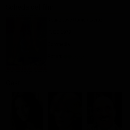
Classifiche
Scheda del film
Migliori film
Regia: José Ramón Larraz
Migliori Serie TV
IT, ES 1979
Commedia
Rating:
Cast