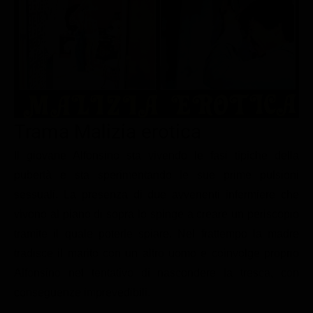
Le interviste in esclusiva
Tempesta D’amore
Temptation Island
Film da vedere
Il Paradiso delle signore
Ultima Fermata
Piattaforme streaming
Un Posto al Sole
Talent show
Apple TV Plus
Segreti di Famiglia
Infotainment
Discovery Plus
The Family
Game Show
Disney plus
Trama Malizia erotica
Uomini e Donne
NetFlix
Il giovane Alfonsino sta vivendo le fasi tipiche della
pubertà e sta sperimentando le sue prime pulsioni
Gossip
Now TV
sessuali. La presenza di due avvenenti infermiere che
Sport in tv
Paramount Plus
vivono al piano di sopra lo spinge a creare un periscopio
Cartoni Anime e Manga
Prime Video
tramite il quale poterle spiare. Nel frattempo la madre
Vip e Personaggi Tv
RaiPlay
tradisce il marito con un altro uomo e coinvolge proprio
Alfonsino nel tentativo di nascondere la tresca, con
Musica
conseguenze imprevedibili.
Oroscopo Paolo Fox