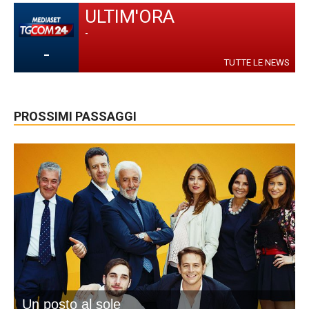
ULTIM'ORA
-
-
TUTTE LE NEWS
PROSSIMI PASSAGGI
Un posto al sole