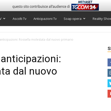
V
Ascolti Tv
Anticipazioni Tv
Soap opera
Reality Sho
anticipazioni: Rossella molestata dal nuovo primario
S
anticipazioni:
ta dal nuovo