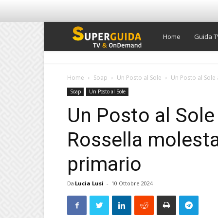
Super
Home
Guida T
Guida
Home
Soap
Un Posto al Sole
Un Posto al Sole 
Soap
Un Posto al Sole
TV
Un Posto al Sole 
Rossella molesta
primario
Da
Lucia Lusi
-
10 Ottobre 2024