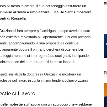
P
sto piuttosto in ombra, il suo personaggio assumerà un
 primario arrivato a rimpiazzare Luca De Santis mostrerà
nti di Rossella.
e Graziani si farà sempre più ambiguo, e dopo averle posato
on esiterà a molestarla più apertamente. Il nuovo primario
essante, accompagnando la sua proposta da continue
o apparente oppure il primario cercherà di ottenere ben
 atteggiamento, e si interrogherà su quei gesti, incolpando
aintendendo dei comportamenti in realtà innocui.
P
petti iniziali della dottoressa Graziani, e mostrerà un
olestie sul lavoro in cui la vittima tende a colpevolizzarsi.
estie sul lavoro
 delle
molestie sul lavoro
con un approccio che – sebbene