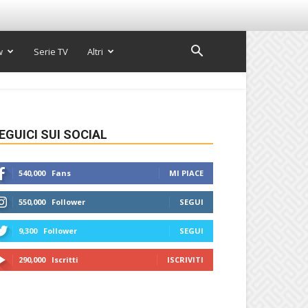
w
Serie TV
Altri
EGUICI SUI SOCIAL
540,000
Fans
MI PIACE
550,000
Follower
SEGUI
9,300
Follower
SEGUI
290,000
Iscritti
ISCRIVITI