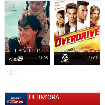
21:05
21:07
ULTIM'ORA
-